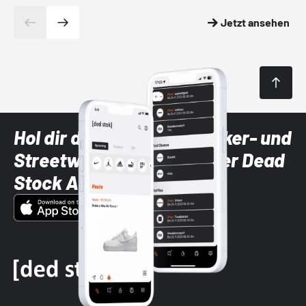
Jetzt ansehen
Hol dir die neuesten Sneaker- und
Streetwear-Brands mit der Dead
Stock App