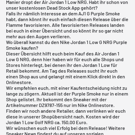
Manier dropt der Air Jordan 1 Low NRG. Habt ihr schon von
unser
kostenlosen Dead Stock App
gehört?
Falls ihr nämlich Interesse an dem AJ1 G Purple Smoke
habt, dann könnt ihr euch einfach diesen Release über die
Flamme favorisieren. Alle favorisierten Releases landen
bei euch in einer Übersicht und so könnt ihr so gar nicht
mehr aus den Augen verlieren.
Wo überall kannst du den Nike Jordan 1 Low G NRG Purple
Smoke kaufen?
Dieser Übersicht hilft euch beim Kauf des Air Jordan 1
Low G NRG, denn hier haben wir für euch alle Shops und
Stores hinterlegt, bei denen ihr den Jordan 1 Low für
Retail bekommt. Am Tag des Releases sucht ihr euch
einen Shop aus und gelangt mit einem Klick direkt in den
Onlinestore.
Wir empfehlen euch, mit einer Kaufentscheidung nicht zu
lange zu zögern. Aktuell ist der Purple Smoke nur in einem
Shop gelistet. Ihr bekommt den Sneaker mit der
Artikelnummer DZ9787-155 nur im
Nike Onlinestore
.
Finden wir noch andere Retailer, dann verlinken wir euch
diese in unserer
Shopübersicht
nach. Kosten wird der
Jordan 1 Low Golf NRG ca. 150,00 Euro.
Wir wünschen euch viel Erfolg bei dem Release! Weitere
Sneaker News findest du auf unseren sozialen