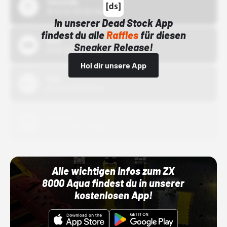
43einhalb
15.10.24 00:00 Uhr
In unserer Dead Stock App
findest du alle
Raffles
für diesen
Bstn
Sneaker Release!
01.10.22 00:00 Uhr
Hol dir unsere App
Nike
01.10.22 00:00 Uhr
Adidas
01.10.22 00:00 Uhr
Alle wichtigen Infos zum ZX
8000 Aqua findest du in unserer
kostenlosen App!