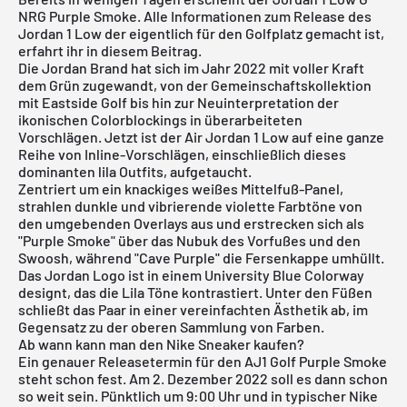
NRG Purple Smoke. Alle Informationen zum Release des
Jordan 1 Low der eigentlich für den Golfplatz gemacht ist,
erfahrt ihr in diesem Beitrag.
Die Jordan Brand hat sich im Jahr 2022 mit voller Kraft
dem Grün zugewandt, von der Gemeinschaftskollektion
mit Eastside Golf bis hin zur Neuinterpretation der
ikonischen Colorblockings in überarbeiteten
Vorschlägen. Jetzt ist der Air Jordan 1 Low auf eine ganze
Reihe von Inline-Vorschlägen, einschließlich dieses
dominanten lila Outfits, aufgetaucht.
Zentriert um ein knackiges weißes Mittelfuß-Panel,
strahlen dunkle und vibrierende violette Farbtöne von
den umgebenden Overlays aus und erstrecken sich als
"Purple Smoke" über das Nubuk des Vorfußes und den
Swoosh, während "Cave Purple" die Fersenkappe umhüllt.
Das Jordan Logo ist in einem University Blue Colorway
designt, das die Lila Töne kontrastiert. Unter den Füßen
schließt das Paar in einer vereinfachten Ästhetik ab, im
Gegensatz zu der oberen Sammlung von Farben.
Ab wann kann man den Nike Sneaker kaufen?
Ein genauer Releasetermin für den AJ1 Golf Purple Smoke
steht schon fest. Am 2. Dezember 2022 soll es dann schon
so weit sein. Pünktlich um 9:00 Uhr und in typischer Nike