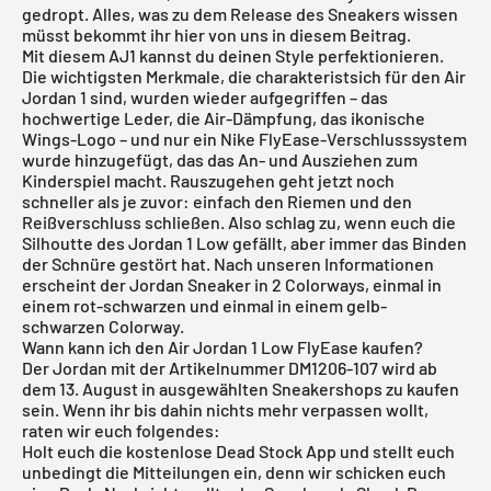
gedropt. Alles, was zu dem Release des Sneakers wissen
müsst bekommt ihr hier von uns in diesem Beitrag.
Mit diesem AJ1 kannst du deinen Style perfektionieren.
Die wichtigsten Merkmale, die charakteristsich für den Air
Jordan 1 sind, wurden wieder aufgegriffen – das
hochwertige Leder, die Air-Dämpfung, das ikonische
Wings-Logo – und nur ein Nike FlyEase-Verschlusssystem
wurde hinzugefügt, das das An- und Ausziehen zum
Kinderspiel macht. Rauszugehen geht jetzt noch
schneller als je zuvor: einfach den Riemen und den
Reißverschluss schließen. Also schlag zu, wenn euch die
Silhoutte des Jordan 1 Low gefällt, aber immer das Binden
der Schnüre gestört hat. Nach unseren Informationen
erscheint der Jordan Sneaker in 2 Colorways, einmal in
einem rot-schwarzen und einmal in einem gelb-
schwarzen Colorway.
Wann kann ich den Air Jordan 1 Low FlyEase kaufen?
Der Jordan mit der Artikelnummer DM1206-107 wird ab
dem 13. August in ausgewählten Sneakershops zu kaufen
sein. Wenn ihr bis dahin nichts mehr verpassen wollt,
raten wir euch folgendes:
Holt euch die
kostenlose Dead Stock App
und stellt euch
unbedingt die Mitteilungen ein, denn wir schicken euch