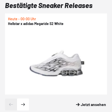
Bestätigte Sneaker Releases
Heute - 00:00 Uhr
H
Hellstar x adidas Megaride S2 White
N
Jetzt ansehen