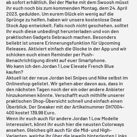
ab sofort erhältlich. Bei der Marke mit dem Swoosh müsst
ihr euch noch bis zum kommenden Montag, dem 24. April
2023, gedulden. Um eurem Glück ein wenig auf die
Sprünge zu helfen, haben wir unsere
kostenlose Dead
Stock App
entwickelt. Falls noch nicht geschehen, solltet
ihr euch diese unbedingt herunterladen und von den
praktischen Gadgets Gebrauch machen. Besonders
beliebt ist unsere Erinnerungsfunktion für
Upcoming
Releases
. Aktiviert einfach die Glocke in der App und wir
schicken euch einen Reminder per Push-
Benachrichtigung direkt auf euer Smartphone.
Wo kann ich den Jordan 1 Low Elevate French Blue
kaufen?
Aktuell ist der neue Jordan bei Snipes und Nike selbst im
Onlineshop gelistet. Wir gehen aber davon aus, dass in
den nächsten Tagen noch der ein oder andere Anbieter
hinzukommen könnte. Verschafft euch mithilfe unserer
praktischen Shop-Übersicht schnell und einfach einen
Überblick. Der Sneaker mit der Artikelnummer DH7004-
400 kostet 139,99 Euro.
Wenn ihr euch auch für andere
Jordan 1 Low Modelle
interessiert, könnt ihr euch
hier
die neusten Colorways
ansehen. Gleiches gilt auch für die
Mid-
und
High-
Varianten
, welche ihr über die jeweils hinterlegten Links