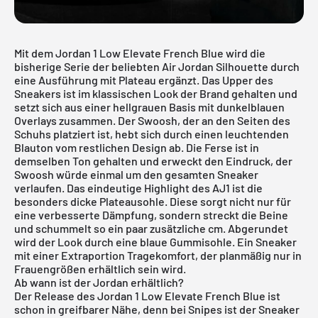
Mit dem Jordan 1 Low Elevate French Blue wird die
bisherige Serie der beliebten
Air Jordan
Silhouette durch
eine Ausführung mit Plateau ergänzt. Das Upper des
Sneakers ist im klassischen Look der Brand gehalten und
setzt sich aus einer hellgrauen Basis mit dunkelblauen
Overlays zusammen. Der Swoosh, der an den Seiten des
Schuhs platziert ist, hebt sich durch einen leuchtenden
Blauton vom restlichen Design ab. Die Ferse ist in
demselben Ton gehalten und erweckt den Eindruck, der
Swoosh würde einmal um den gesamten Sneaker
verlaufen. Das eindeutige Highlight des AJ1 ist die
besonders dicke Plateausohle. Diese sorgt nicht nur für
eine verbesserte Dämpfung, sondern streckt die Beine
und schummelt so ein paar zusätzliche cm. Abgerundet
wird der Look durch eine blaue Gummisohle. Ein Sneaker
mit einer Extraportion Tragekomfort, der planmäßig nur in
Frauengrößen erhältlich sein wird.
Ab wann ist der Jordan erhältlich?
Der Release des Jordan 1 Low Elevate French Blue ist
schon in greifbarer Nähe, denn bei Snipes ist der Sneaker