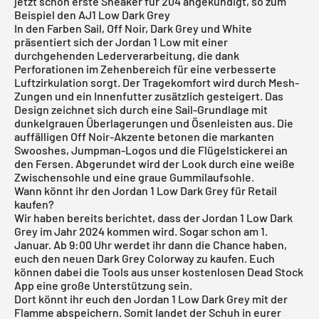
jetzt schon erste Sneaker für 204 angekündigt, so zum
Beispiel den AJ1 Low Dark Grey
In den Farben Sail, Off Noir, Dark Grey und White
präsentiert sich der
Jordan 1 Low
mit einer
durchgehenden Lederverarbeitung, die dank
Perforationen im Zehenbereich für eine verbesserte
Luftzirkulation sorgt. Der Tragekomfort wird durch Mesh-
Zungen und ein Innenfutter zusätzlich gesteigert. Das
Design zeichnet sich durch eine Sail-Grundlage mit
dunkelgrauen Überlagerungen und Ösenleisten aus. Die
auffälligen Off Noir-Akzente betonen die markanten
Swooshes, Jumpman-Logos und die Flügelstickerei an
den Fersen. Abgerundet wird der Look durch eine weiße
Zwischensohle und eine graue Gummilaufsohle.
Wann könnt ihr den Jordan 1 Low Dark Grey für Retail
kaufen?
Wir haben bereits berichtet, dass der Jordan 1 Low Dark
Grey im Jahr 2024 kommen wird. Sogar schon am 1.
Januar. Ab 9:00 Uhr werdet ihr dann die Chance haben,
euch den neuen Dark Grey Colorway zu kaufen. Euch
können dabei die Tools aus unser
kostenlosen Dead Stock
App
eine große Unterstützung sein.
Dort könnt ihr euch den Jordan 1 Low Dark Grey mit der
Flamme abspeichern. Somit landet der Schuh in eurer