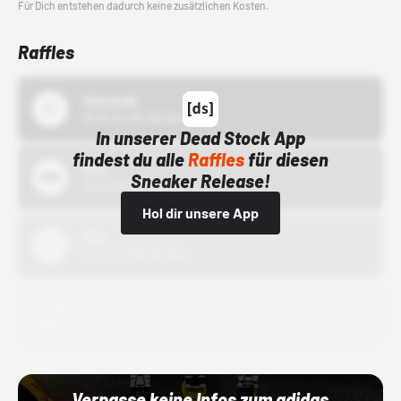
Für Dich entstehen dadurch keine zusätzlichen Kosten.
Raffles
43einhalb
15.10.24 00:00 Uhr
In unserer Dead Stock App
findest du alle
Raffles
für diesen
Bstn
Sneaker Release!
01.10.22 00:00 Uhr
Hol dir unsere App
Nike
01.10.22 00:00 Uhr
Adidas
01.10.22 00:00 Uhr
Verpasse keine Infos zum adidas