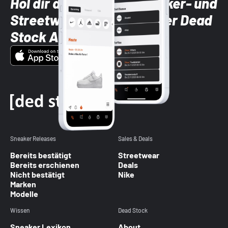
Hol dir die neuesten Sneaker- und
Streetwear-Brands mit der Dead
Stock App
Sneaker Releases
Sales & Deals
Bereits bestätigt
Streetwear
Bereits erschienen
Deals
Nicht bestätigt
Nike
Marken
Modelle
Wissen
Dead Stock
Sneaker Lexikon
About