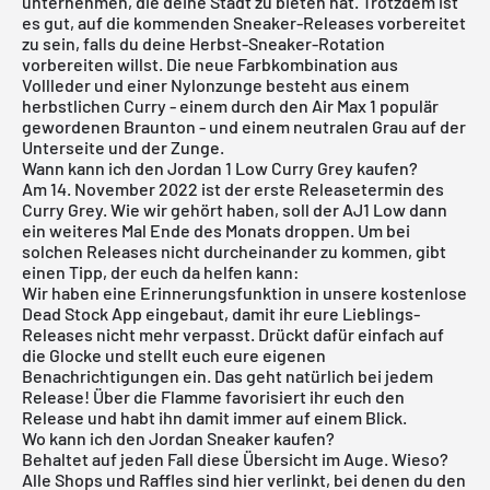
unternehmen, die deine Stadt zu bieten hat. Trotzdem ist
es gut, auf die kommenden Sneaker-Releases vorbereitet
zu sein, falls du deine Herbst-Sneaker-Rotation
vorbereiten willst. Die neue Farbkombination aus
Vollleder und einer Nylonzunge besteht aus einem
herbstlichen Curry - einem durch den Air Max 1 populär
gewordenen Braunton - und einem neutralen Grau auf der
Unterseite und der Zunge.
Wann kann ich den Jordan 1 Low Curry Grey kaufen?
Am 14. November 2022 ist der erste Releasetermin des
Curry Grey. Wie wir gehört haben, soll der AJ1 Low dann
ein weiteres Mal Ende des Monats droppen. Um bei
solchen Releases nicht durcheinander zu kommen, gibt
einen Tipp, der euch da helfen kann:
Wir haben eine Erinnerungsfunktion in unsere
kostenlose
Dead Stock App
eingebaut, damit ihr eure Lieblings-
Releases nicht mehr verpasst. Drückt dafür einfach auf
die Glocke und stellt euch eure eigenen
Benachrichtigungen ein. Das geht natürlich bei jedem
Release! Über die Flamme favorisiert ihr euch den
Release und habt ihn damit immer auf einem Blick.
Wo kann ich den Jordan Sneaker kaufen?
Behaltet auf jeden Fall diese Übersicht im Auge. Wieso?
Alle Shops und Raffles sind hier verlinkt, bei denen du den