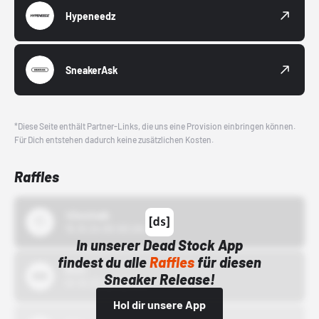
Hypeneedz
SneakerAsk
*Diese Seite enthält Partner-Links, die uns eine Provision einbringen können.
Für Dich entstehen dadurch keine zusätzlichen Kosten.
Raffles
43einhalb
15.10.24 00:00 Uhr
In unserer Dead Stock App
findest du alle
Raffles
für diesen
Bstn
Sneaker Release!
01.10.22 00:00 Uhr
Hol dir unsere App