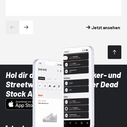
Jetzt ansehen
Hol dir die neuesten Sneaker- und
Streetwear-Brands mit der Dead
Stock App