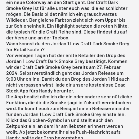
ein neue Colorway an den Start geht. Der Craft Dark
Smoke Grey ist für alle unter euch was, die es schlichter
mögen. Die Basis bildet nämlich ein grauschwarzes
Wildleder. Der gleiche Farbton zieht sich vom Upper bis
zur Sohleneinheit. Ein Highlight setzten die roten Nähte,
die typisch für die Craft Reihe sind. Diese findest du auf
der Verse und an der Toebox.
Wann kannst du den Jordan 1 Low Craft Dark Smoke Grey
für Retail kaufen?
Vor wenigen Tagen hat der erste Retailer den Drop des
Jordan 1 Low Craft Dark Smoke Grey bestätigt. Kommen
wir der Craft Dark Smoke Grey bereits am 27. Februar
2024. Selbstverständlich geht das Jordan Release um
9:00 Uhr online. Damit du den Drop des Jordan 1 Mid auch
nicht verpassen wirst, lade dir unsere
kostenlose Dead
Stock App
fürs Handy herunter.
Die App besitzt nämlich die ein oder andere sehr nützliche
Funktion, die dir die Sneakerjagd in Zukunft vereinfachen
wird. Ihr könnt euch zum Beispiel einen Releasereminder
für den Jordan 1 Low Craft Dark Smoke Grey einstellen.
Klickt das Glocken-Symbol an und stellt euch den
Zeitpunkt ein, an dem ihr am liebsten erinnert werden
wollt. Ab jetzt bekommt ihr eine Push-Nachricht aufs
Handy, sollte der Drop bevorstehen.