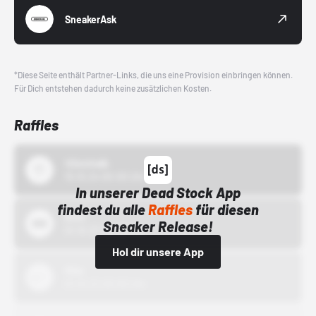
SneakerAsk
*Diese Seite enthält Partner-Links, die uns eine Provision einbringen können.
Für Dich entstehen dadurch keine zusätzlichen Kosten.
Raffles
43einhalb
15.10.24 00:00 Uhr
In unserer Dead Stock App
findest du alle
Raffles
für diesen
Bstn
Sneaker Release!
01.10.22 00:00 Uhr
Hol dir unsere App
Nike
01.10.22 00:00 Uhr