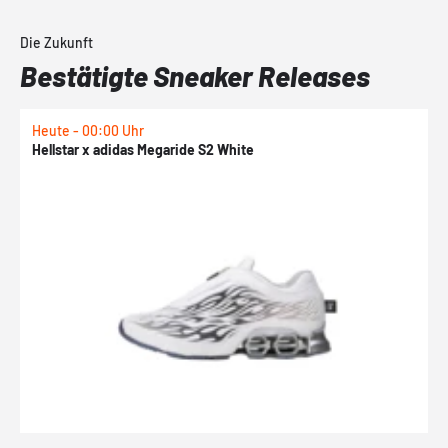
Die Zukunft
Bestätigte Sneaker Releases
Heute - 00:00 Uhr
H
Hellstar x adidas Megaride S2 White
N