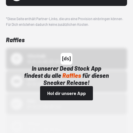
*Diese Seite enthält Partner-Links, die uns eine Provision einbringen können.
Für Dich entstehen dadurch keine zusätzlichen Kosten.
Raffles
43einhalb
15.10.24 00:00 Uhr
In unserer Dead Stock App
findest du alle
Raffles
für diesen
Bstn
Sneaker Release!
01.10.22 00:00 Uhr
Hol dir unsere App
Nike
01.10.22 00:00 Uhr
Adidas
01.10.22 00:00 Uhr