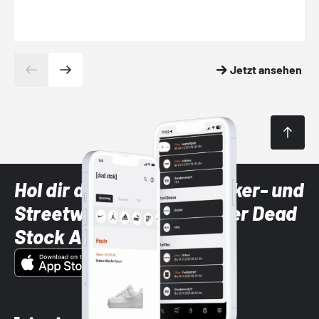
Jetzt ansehen
Hol dir die neuesten Sneaker- und
Streetwear-Brands mit der Dead
Stock App