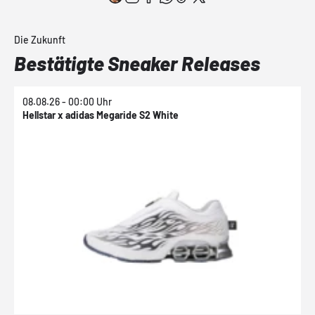
Die Zukunft
Bestätigte Sneaker Releases
08.08.26 - 00:00 Uhr
0
Hellstar x adidas Megaride S2 White
N