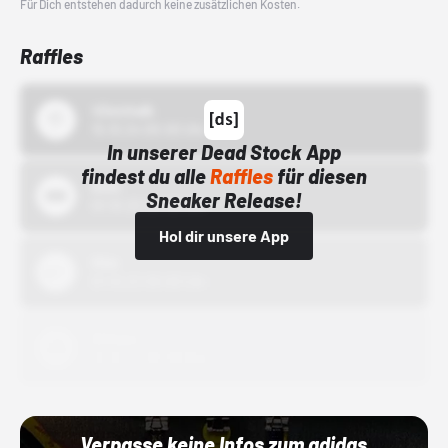
Für Dich entstehen dadurch keine zusätzlichen Kosten.
Raffles
43einhalb
15.10.24 00:00 Uhr
In unserer Dead Stock App
findest du alle
Raffles
für diesen
Bstn
Sneaker Release!
01.10.22 00:00 Uhr
Hol dir unsere App
Nike
01.10.22 00:00 Uhr
Adidas
01.10.22 00:00 Uhr
Verpasse keine Infos zum adidas