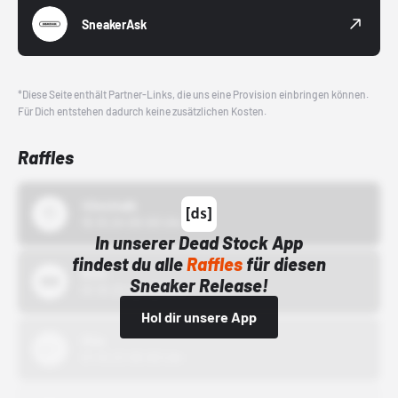
SneakerAsk
*Diese Seite enthält Partner-Links, die uns eine Provision einbringen können.
Für Dich entstehen dadurch keine zusätzlichen Kosten.
Raffles
43einhalb
15.10.24 00:00 Uhr
In unserer Dead Stock App
findest du alle
Raffles
für diesen
Bstn
Sneaker Release!
01.10.22 00:00 Uhr
Hol dir unsere App
Nike
01.10.22 00:00 Uhr