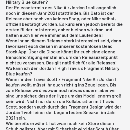
Military Blue kaufen?
Der Releasetermin des Nike
Air Jordan
1 soll angeblich
noch in diesem Jahr 2021 stattfinden. Bis Dato ist der
Release aber noch von keinem Shop, oder Nike selbst,
offiziell bestätigt worden. Es kursieren jedoch bereits die
ersten Bilder im Internet, daher bleiben wir dran und
halten euch hier wie immer auf dem Laufenden!
Wenn ihr an diesem Release stark interessiert seid, dann
favorisiert euch diesen in unserer
kostenlosen Dead
Stock App
. Über die Glocke könnt ihr euch eine eigene
Benachrichtigung einstellen, um den Releasezeitpunkt
nicht zu verpassen. Das gilt natürlich für alle Releases!
Wo kann ich den Jordan 1 High Travis x Fragment Military
Blue kaufen?
Wenn ihr den Travis Scott x Fragment
Nike Air Jordan 1
kaufen wollt, müsst ihr euch richtig ins Zeug legen. Bis
zum Release wird es zwar noch etwas dauern, aber wir
sind uns sicher, dass der Hype um das Modell enorm groß
sein wird. Nicht nur durch die Kollaboration mit Travis
Scott, sondern auch durch das Fragment Design wird der
Jordan 1 wohl einer der begehrtesten Sneaker im Jahr
2021 sein.
Wie bereits erwähnt, hat zwar noch kein Store diesen
Schuh gelistet. Aber mit Sicherheit wird der Schuh über