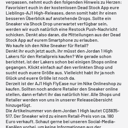
verpassen, nehmt euch den folgenden Hinweis zu Herzen:
Favorisiert euch in der
kostenlosen Dead Stock App
eure
Lieblings-AJ1 High-Releases, denn somit habt ihr einen
besseren Überblick auf anstehende Drops. Sollte ein
Sneaker via Shock Drop unerwartet verfügbar sein,
werden wir euch natürlich eine Restock Push-Nachricht
schicken. Denkt also daran, die Mitteilungen aus der Dead
Stock App auf eurem Smartphone zu erlauben.
Wo kaufe ich den Nike Sneaker für Retail?
Denkt ihr euch jetzt auch, ihr müsst den Jordan 1 High
Lakers für den Retailpreis kaufen? Wie gerade schon
berichtet, ist der Lakers schon bei einigen Shops online
gegangen. Klickt einfach auf den verlinkten Shop und
sucht euch euere Größe aus. Vielleicht habt ihr ja noch
Glück und euere Größe ist noch da.
Derzeit ist der AJ1 High FlyEase nur im
Nike Onlineshop
zu
kaufen. Sollten noch andere Retailer den Sneaker online
stellen, dann erfahrt ihr das natürlich hier. Alle Shops und
Retailer werden von uns in unserer
Releaseübersicht
hinzugefügt.
Die Artikelnummer von dem Jordan 1 High lautet CQ3835-
517. Der Sneaker wird zu einem Retail-Preis von ca. 180
Euro verkauft. Schaut gerne bei unseren Social-Media-
Kanälen vorbei, um keine Informationen aus der