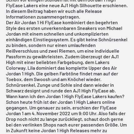
FlyEase Lakers eine neue AJ1 High Silhouette erschienen.
In diesem Beitrag haben wir euch alle Release
Informationen zusammengetragen.
Der Air Jordan 1 Hi FlyEase kombiniert den begehrten
Style des ersten unverkennbaren Sneakers von Michael
Jordan mit einem schnellen und unkomplizierten
einhändigen Einstiegssystem. Es gibt keine Schnürsenkel
zu binden, sondern nur einen umlaufenden
Reißverschluss und zwei Riemen, um eine individuelle
Passform zu gewährleisten. Zudem überzeugt der AJ1
High mit einer beliebten Farbgebung, dem Lakers
Colorway. Lila dominiert das komplette Upper des Air
Jordan 1 High. Die gelben Farbtöne findet man auf der
Toebox, dem Swoosh und am Knöchel wieder.
Schnürsenkel, Zunge und Sohle sind dann wieder in
Schwarz designt und runde den AJ1 High FlyEase ab.
Wann kann ich den Jordan 1 High FlyEase Lakers kaufen?
Schon heute früh ist der Jordan 1 High Lakers online
gegangen. Um genauer zu sein, erschien der FlyEase
Jordan 1 am 4. November 2022 um 9:00 Uhr. Also falls der
Drop noch nicht zu lange zurückliegt, schaut doch gerne
bei den verlinken Shops nach eurer passenden Größe. Um
in Zukunft keine Jordan 1 High Releases mehr zu