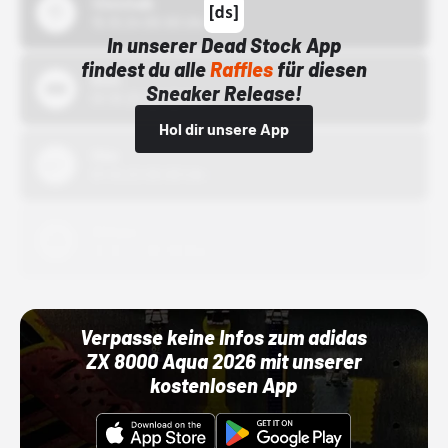
43einhalb
15.10.24 00:00 Uhr
In unserer Dead Stock App
findest du alle
Raffles
für diesen
Bstn
Sneaker Release!
01.10.22 00:00 Uhr
Hol dir unsere App
Nike
01.10.22 00:00 Uhr
Adidas
01.10.22 00:00 Uhr
Verpasse keine Infos zum adidas
ZX 8000 Aqua 2026 mit unserer
kostenlosen App