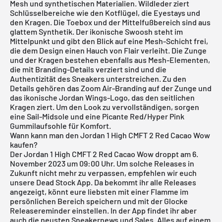
Mesh und synthetischen Materialien. Wildleder ziert
Schlüsselbereiche wie den Kotflügel, die Eyestays und
den Kragen. Die Toebox und der Mittelfußbereich sind aus
glattem Synthetik. Der ikonische Swoosh steht im
Mittelpunkt und gibt den Blick auf eine Mesh-Schicht frei,
die dem Design einen Hauch von Flair verleiht. Die Zunge
und der Kragen bestehen ebenfalls aus Mesh-Elementen,
die mit Branding-Details verziert sind und die
Authentizität des Sneakers unterstreichen. Zu den
Details gehören das Zoom Air-Branding auf der Zunge und
das ikonische Jordan Wings-Logo, das den seitlichen
Kragen ziert. Um den Look zu vervollständigen, sorgen
eine Sail-Midsole und eine Picante Red/Hyper Pink
Gummilaufsohle für Komfort.
Wann kann man den Jordan 1 High CMFT 2 Red Cacao Wow
kaufen?
Der Jordan 1 High CMFT 2 Red Cacao Wow droppt am 6.
November 2023 um 09:00 Uhr. Um solche Releases in
Zukunft nicht mehr zu verpassen, empfehlen wir euch
unsere
Dead Stock App
. Da bekommt ihr alle Releases
angezeigt, könnt eure liebsten mit einer Flamme im
persönlichen Bereich speichern und mit der Glocke
Releasereminder einstellen. In der App findet ihr aber
auch die neusten Sneakernews und Sales. Alles auf einem