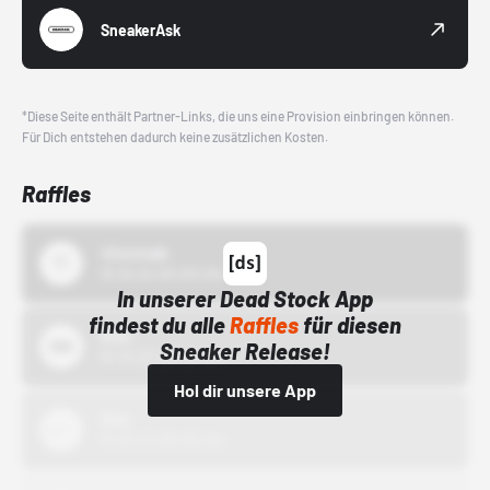
SneakerAsk
*Diese Seite enthält Partner-Links, die uns eine Provision einbringen können.
Für Dich entstehen dadurch keine zusätzlichen Kosten.
Raffles
43einhalb
15.10.24 00:00 Uhr
In unserer Dead Stock App
findest du alle
Raffles
für diesen
Bstn
Sneaker Release!
01.10.22 00:00 Uhr
Hol dir unsere App
Nike
01.10.22 00:00 Uhr