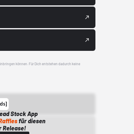
 einbringen können. Für Dich entstehen dadurch keine
Dead Stock App
Raffles
für diesen
 Release!