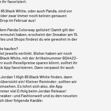
 ihr favorisiert.
h 85 Black White, oder auch Panda, sind vor
eider zwar immer noch keinen genauen
Drop im Februar aus!
 dem Panda Colorway gelistet! Damit gilt der
r vermutet haben, erscheint der Sneaker am 15.
fles und Shops findest du wie gewohnt in der
ite kaufen?
ist jeweils verlinkt. Bisher haben wir noch
5 Black White, mit der Artikelnummer BQ4422-
hr euch Resellpreise sparen könnt, solltet ihr
ck App
favorisieren. Dann verpasst ihr auch
Jordan 1 High 85 Black White finden, dann
eübersicht
ein! Kleiner Reminder: sollten wir
 einsehen. Es lohnt sich also, die
App
mmer viel Erfolg beim Jordan Release!
neaker- und Fashionwelt und zu den neusten
ch über folgende Kanäle: