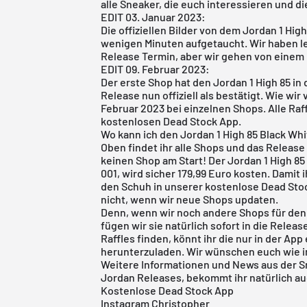
alle Sneaker, die euch interessieren und die
EDIT 03. Januar 2023:
Die offiziellen Bilder von dem Jordan 1 Hig
wenigen Minuten aufgetaucht. Wir haben l
Release Termin, aber wir gehen von einem 
EDIT 09. Februar 2023:
Der erste Shop hat den Jordan 1 High 85 in
Release nun offiziell als bestätigt. Wie wi
Februar 2023 bei einzelnen Shops. Alle Raf
kostenlosen Dead Stock App
.
Wo kann ich den Jordan 1 High 85 Black Wh
Oben findet ihr alle Shops und das Release 
keinen Shop am Start! Der Jordan 1 High 8
001, wird sicher 179,99 Euro kosten. Damit i
den Schuh in unserer
kostenlose Dead Sto
nicht, wenn wir neue Shops updaten.
Denn, wenn wir noch andere Shops für den 
fügen wir sie natürlich sofort in die
Releas
Raffles finden, könnt ihr die nur in der App
herunterzuladen. Wir wünschen euch wie i
Weitere Informationen und News aus der S
Jordan Releases, bekommt ihr natürlich au
Kostenlose Dead Stock App
Instagram Christopher