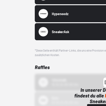
Hypeneedz
SneakerAsk
*Diese Seite enthält Partner-Links, die uns eine Provision
zusätzlichen Kosten.
Raffles
43einhalb
15.10.24 00:00 Uhr
In unserer 
findest du alle
Bstn
Sneaker
01.10.22 00:00 Uhr