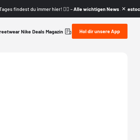
ages findest du immer hier! 👇🏼 –
Alle wichtigen News & Restock
Hol dir unsere App
reetwear
Nike
Deals
Magazin