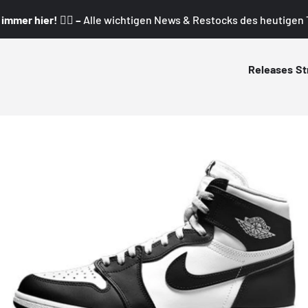
mmer hier! 👇🏼 –
Alle wichtigen News & Restocks des heutigen T
Releases
St