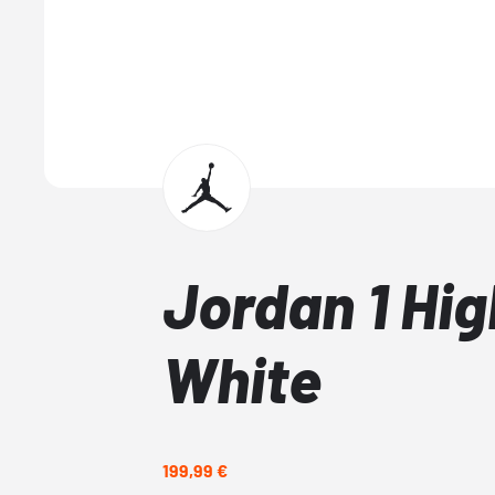
Jordan 1 Hig
White
199,99 €