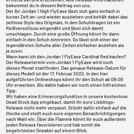
bekommst du in diesem Beitrag von uns.
Der
Air Jordan 1 High
FlyEase lässt sich ganz einfach in
kurzer Zeit an- und wieder ausziehen und behält dabei das
zeitlose Style des Originals. In den Schuhkragen ist ein
Reißverschluss eingenäht und lässt sich damit
umschlagen. Durch eine große Öffnung könnt ihr dann
einfach in den Schuh eintreten. So lässt sich einer der
legendärsten Schuhe aller Zeiten einfacher anziehen als
je zuvor.
Wann kann ich den Jordan 1 FlyEase Cardinal Red kaufen?
Der Releasetermin vom Jordan 1 FlyEase wird noch
diesen Monat stattfinden. Das genaue Release-Datum für
dieses Modell ist der 17. Februar 2022. In den hier
aufgeführten Onlineshops könnt ihr den Schuh ab 09:00
Uhr erwerben. Bis dahin haben wir noch einen hilfreichen
Tipp:
Wir haben eine Erinnerungsfunktion in unsere
kostenlose
Dead Stock App
eingebaut, damit ihr eure Lieblings-
Release nicht mehr verpasst. Drückt dafür einfach auf die
Glocke und stellt euch eure eigenen Benachrichtigungen
nach Wahl ein. Über die Flamme könnt ihr euch außerdem
jeden Release favorisieren und hab somit die
begehrtesten Sneaker auf einem Blick.