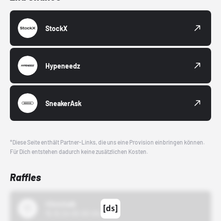
StockX
Hypeneedz
SneakerAsk
*Diese Seite enthält Partner-Links, die uns eine Provision einbringen können.
Für Dich entstehen dadurch keine zusätzlichen Kosten.
Raffles
43einhalb
15.10.24 00:00 Uhr