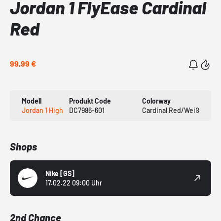
Jordan 1 FlyEase Cardinal
Red
99,99 €
Modell
Produkt Code
Colorway
Jordan 1 High
DC7986-601
Cardinal Red/Weiß
Shops
Nike
[GS]
17.02.22 09:00 Uhr
2nd Chance