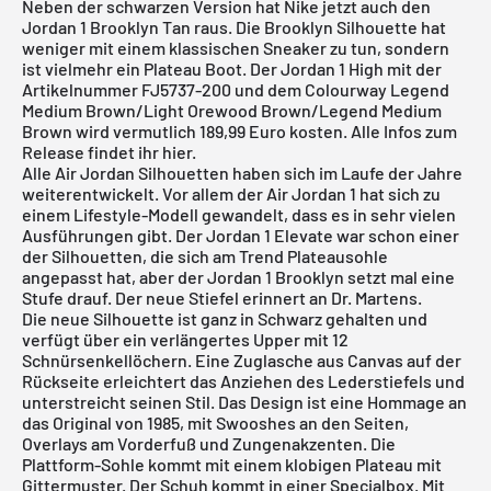
Neben der schwarzen Version hat Nike jetzt auch den
Jordan 1 Brooklyn Tan raus. Die Brooklyn Silhouette hat
weniger mit einem klassischen Sneaker zu tun, sondern
ist vielmehr ein Plateau Boot. Der
Jordan 1 High
mit der
Artikelnummer FJ5737-200 und dem Colourway Legend
Medium Brown/Light Orewood Brown/Legend Medium
Brown wird vermutlich 189,99 Euro kosten. Alle Infos zum
Release findet ihr hier.
Alle
Air Jordan
Silhouetten haben sich im Laufe der Jahre
weiterentwickelt. Vor allem der Air Jordan 1 hat sich zu
einem Lifestyle-Modell gewandelt, dass es in sehr vielen
Ausführungen gibt. Der Jordan 1 Elevate war schon einer
der Silhouetten, die sich am Trend Plateausohle
angepasst hat, aber der Jordan 1 Brooklyn setzt mal eine
Stufe drauf. Der neue Stiefel erinnert an Dr. Martens.
Die neue Silhouette ist ganz in Schwarz gehalten und
verfügt über ein verlängertes Upper mit 12
Schnürsenkellöchern. Eine Zuglasche aus Canvas auf der
Rückseite erleichtert das Anziehen des Lederstiefels und
unterstreicht seinen Stil. Das Design ist eine Hommage an
das Original von 1985, mit Swooshes an den Seiten,
Overlays am Vorderfuß und Zungenakzenten. Die
Plattform-Sohle kommt mit einem klobigen Plateau mit
Gittermuster. Der Schuh kommt in einer Specialbox. Mit