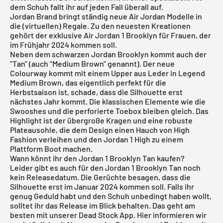
dem Schuh fallt ihr auf jeden Fall überall auf.
Jordan Brand bringt ständig neue Air Jordan Modelle in
die (virtuellen) Regale. Zu den neuesten Kreationen
gehört der exklusive Air Jordan 1 Brooklyn für Frauen, der
im Frühjahr 2024 kommen soll.
Neben dem
schwarzen Jordan Brooklyn
kommt auch der
"Tan" (auch "Medium Brown" genannt). Der neue
Colourway kommt mit einem Upper aus Leder in Legend
Medium Brown, das eigentlich perfekt für die
Herbstsaison ist, schade, dass die Silhouette erst
nächstes Jahr kommt. Die klassischen Elemente wie die
Swooshes und die perforierte Toebox bleiben gleich. Das
Highlight ist der übergroße Kragen und eine robuste
Plateausohle, die dem Design einen Hauch von High
Fashion verleihen und den Jordan 1 High zu einem
Plattform Boot machen.
Wann könnt ihr den Jordan 1 Brooklyn Tan kaufen?
Leider gibt es auch für den Jordan 1 Brooklyn Tan noch
kein Releasedatum. Die Gerüchte besagen, dass die
Silhouette erst im Januar 2024 kommen soll. Falls ihr
genug Geduld habt und den Schuh unbedingt haben wollt,
solltet ihr das Release im Blick behalten. Das geht am
besten mit unserer
Dead Stock App
. Hier informieren wir