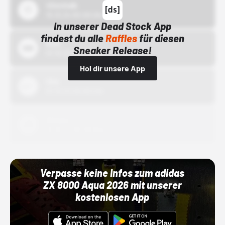
43einhalb
15.10.24 00:00 Uhr
In unserer Dead Stock App
findest du alle
Raffles
für diesen
Bstn
Sneaker Release!
01.10.22 00:00 Uhr
Hol dir unsere App
Nike
01.10.22 00:00 Uhr
Adidas
01.10.22 00:00 Uhr
Verpasse keine Infos zum adidas
ZX 8000 Aqua 2026 mit unserer
kostenlosen App