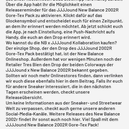
Über die App habt ihr die Möglichkeit einen
Releasereminder für das JJJJound New Balance 2002R
Gore-Tex Pack zu aktivieren. Klickt dafür auf das
Glockensymbol und entscheidet euch für einen Zeitpunkt,
an dem ihr erinnert werden möchtet. Ab jetzt schickt euch
die App, je nach Einstellung, eine Push-Nachricht aufs
Handy, die euch an den Drop erinnert wird.
Wo kannst du die NB x JJJJound Kollaboration kaufen?
Der einzige Shop, der den Drop des JJJJound 2002R
Gore-Tex Pack bestätigt hat, ist der New Balance
Onlineshop. Außerdem hat vor wenigen Minuten noch der
Retailer Tres Bien den Drop der beiden Colorways der
JJJJound x New Balance 2002R bekannt gegeben.
Sollten wir noch mehr Onlinestores finden, dann verlinken
wir euch diese ebenfalls hier in dem Beitrag. Falls ihr euch
für andere Sneaker interessiert, die in den nächsten
Tagen erscheinen werden, checkt unsere
Releaseübersicht
.
Um keine Informationen aus der Sneaker- und Streetwear
Welt zu verpassen, checkt auch gerne unsere anderen
Social-Media-Kanäle. Weitere Releases des
New Balance
2002r
findet ihr sonst auch noch
hier
. Viel Spaß mit dem
JJJJound New Balance 2002R Gore-Tex Pack!