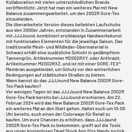
Kollaboration mit vielen unterschiedlichen Brands
veröffentlicht. Jetzt hat man ein weiteres Mal mit New
Balance zusammengearbeitet, um den 2002R Gore-Tex
einzukleiden.
Die überarbeitete Version dieses beliebten Laufschuhs
aus den 2000er Jahren, entstanden in Zusammenarbeit
mit JJJJound, kombiniert erstklassige Handwerkskunst
mit funktionalen Elementen für die jeweilige Saison. Das
traditionelle Mesh- und Wildleder-Obermaterial in
Schwarz erhält eine zusätzliche Schicht in gedämpftem
Tannengrün, Artikelnummer M2002RXY, oder Anthrazit,
Artikelnummer M2002RXZ, und ist mit einer GORE-TEX®
Membran ausgekleidet, um Schutz vor den winterlichen
Bedingungen auf städtischen Straßen zu bieten.
Wann kannst du das JJJJound New Balance 2002R Gore-
Tex Pack kaufen?
Vor wenigen Tagen ist das JJJJound New Balance 2002R
Gore-Tex Pack bereits bei JJJJound erschienen. Am 22.
Februar 2024 wird das New Balance 2002R Gore-Tex Pack
ein weiteres Mal an den Start gehen. Haltet euch um 10:00
Uhr bereits, euch einen der Colorways für Retail zu
kaufen. Um eure Chancen zu erhöhen, dass JJJJaund
2002R Gore-Tex Pack zu bekommen, greift auf die Tools
aus unser
kostenlosen Dead Stock App
fürs Handy zurück.