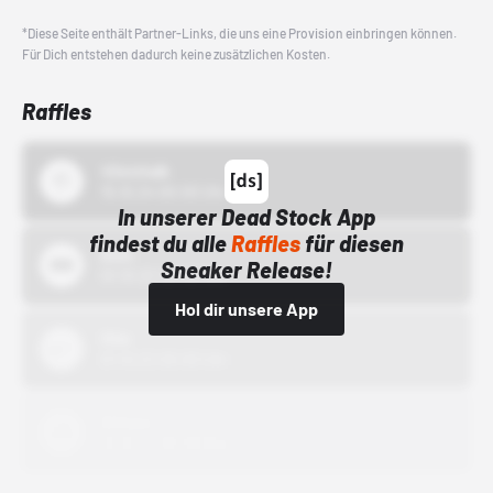
*Diese Seite enthält Partner-Links, die uns eine Provision einbringen können.
Für Dich entstehen dadurch keine zusätzlichen Kosten.
Raffles
43einhalb
15.10.24 00:00 Uhr
In unserer Dead Stock App
findest du alle
Raffles
für diesen
Bstn
Sneaker Release!
01.10.22 00:00 Uhr
Hol dir unsere App
Nike
01.10.22 00:00 Uhr
Adidas
01.10.22 00:00 Uhr