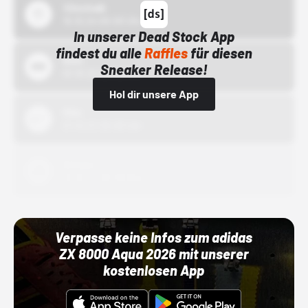
43einhalb
15.10.24 00:00 Uhr
In unserer Dead Stock App
findest du alle
Raffles
für diesen
Bstn
Sneaker Release!
01.10.22 00:00 Uhr
Hol dir unsere App
Nike
01.10.22 00:00 Uhr
Adidas
01.10.22 00:00 Uhr
Verpasse keine Infos zum adidas
ZX 8000 Aqua 2026 mit unserer
kostenlosen App