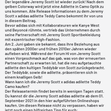
Der legendäre Jeremy Scott ist wieder zurück! Nach dem
gelben Colorway wird jetzt eine Adilette in Camo Optik zu
uns kommen. Alle Release Informationen zu dem Jeremy
Scott x adidas adilette Teddy Camo bekommt ihr von uns
in diesem Beitrag.
Bevor adidas sich mit Kollaborateuren wie Kanye West
und Beyoncé rühmte, vertrieb das Unternehmen durch
seine Partnerschaft mit Jeremy Scott Sportbekleidung
mit exzentrischer High-Fashion.
Am 2. Juni gaben sie bekannt, dass ihre Beziehung aus
den späten 2000er und frühen 2010er Jahren wieder
aufleben wird. Während der
Forum Hi von Jeremy Scott
einen Vorgeschmack auf das gab, was von der erneuerten
Partnerschaft zu erwarten ist, hat die neu aufgetauchte
adilette den kultigen Teddybär von Scott zurückgebracht.
Der Teddybär, sowie die adilette, präsentieren sich in
einem knalligen Gelb!
Wann kann ich die Jeremy Scott x adidas adilette Teddy
Camo kaufen?
Der Releasetermin findet bereits in wenigen Tagen statt.
Du kannst dir die Jeremy Scott adidas adilette ab dem 01.
September 2021 in den hier aufgeführten Onlineshops
kaufen. Um diesen Release nicht zu verpassen, haben wir
jetzt noch einen hilfreichen Tipp für euch: