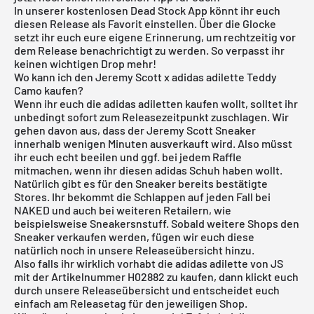
In unserer
kostenlosen Dead Stock App
könnt ihr euch
diesen Release als Favorit einstellen. Über die Glocke
setzt ihr euch eure eigene Erinnerung, um rechtzeitig vor
dem Release benachrichtigt zu werden. So verpasst ihr
keinen wichtigen Drop mehr!
Wo kann ich den Jeremy Scott x adidas adilette Teddy
Camo kaufen?
Wenn ihr euch die
adidas
adiletten kaufen wollt, solltet ihr
unbedingt sofort zum Releasezeitpunkt zuschlagen. Wir
gehen davon aus, dass der Jeremy Scott Sneaker
innerhalb wenigen Minuten ausverkauft wird. Also müsst
ihr euch echt beeilen und ggf. bei jedem Raffle
mitmachen, wenn ihr diesen adidas Schuh haben wollt.
Natürlich gibt es für den Sneaker bereits bestätigte
Stores. Ihr bekommt die Schlappen auf jeden Fall bei
NAKED und auch bei weiteren Retailern, wie
beispielsweise Sneakersnstuff. Sobald weitere Shops den
Sneaker verkaufen werden, fügen wir euch diese
natürlich noch in unsere
Releaseübersicht
hinzu.
Also falls ihr wirklich vorhabt die adidas adilette von JS
mit der Artikelnummer H02882 zu kaufen, dann klickt euch
durch unsere
Releaseübersicht
und entscheidet euch
einfach am Releasetag für den jeweiligen Shop.