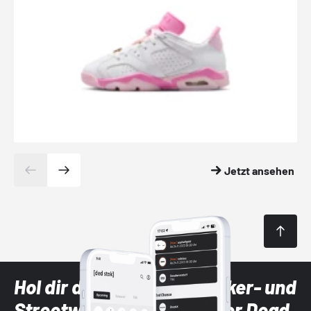
Jetzt ansehen
Hol dir die neuesten Sneaker- und
Streetwear-Brands mit der Dead