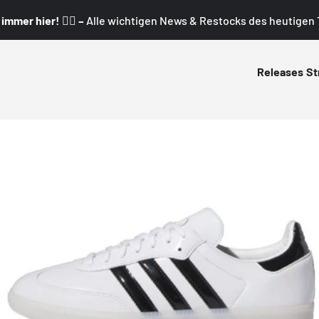
mmer hier! 👇🏼 –
Alle wichtigen News & Restocks des heutigen T
Releases
St