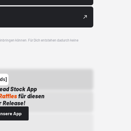
 einbringen können. Für Dich entstehen dadurch keine
Dead Stock App
Raffles
für diesen
 Release!
 unsere App