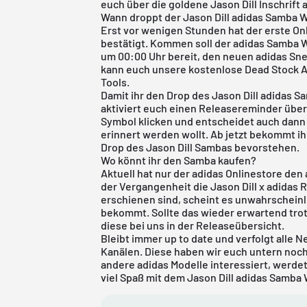
euch über die goldene Jason Dill Inschrift
Wann droppt der Jason Dill adidas Samba 
Erst vor wenigen Stunden hat der erste On
bestätigt. Kommen soll der adidas Samba W
um 00:00 Uhr bereit, den neuen adidas Sne
kann euch unsere
kostenlose Dead Stock 
Tools.
Damit ihr den Drop des Jason Dill adidas S
aktiviert euch einen Releasereminder über 
Symbol klicken und entscheidet auch dann 
erinnert werden wollt. Ab jetzt bekommt ih
Drop des Jason Dill Sambas bevorstehen.
Wo könnt ihr den Samba kaufen?
Aktuell hat nur der adidas Onlinestore den
der Vergangenheit die Jason Dill x adidas 
erschienen sind, scheint es unwahrscheinli
bekommt. Sollte das wieder erwartend tro
diese bei uns in der
Releaseübersicht
.
Bleibt immer up to date und verfolgt alle 
Kanälen. Diese haben wir euch untern noch 
andere
adidas
Modelle interessiert, werdet
viel Spaß mit dem Jason Dill adidas Samba 