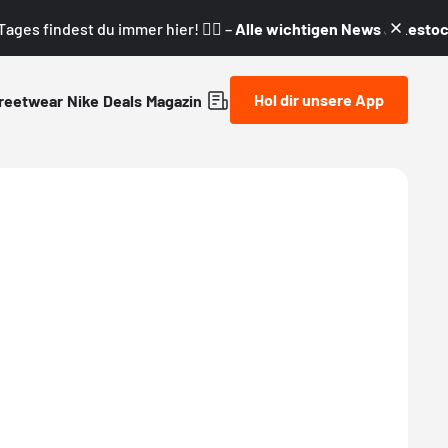
ages findest du immer hier! 👇🏼 –
Alle wichtigen News & Restock
Hol dir unsere App
reetwear
Nike
Deals
Magazin