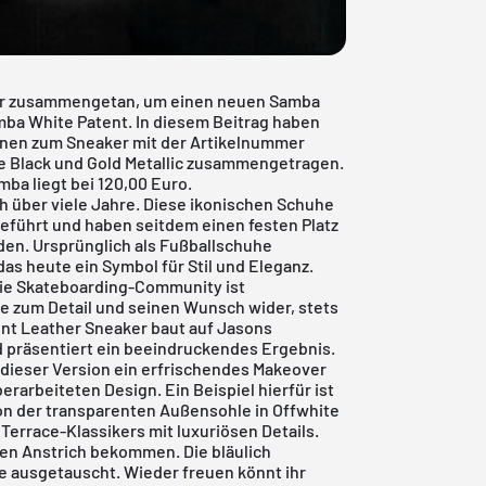
eder zusammengetan, um einen neuen Samba
mba White Patent. In diesem Beitrag haben
ionen zum Sneaker mit der Artikelnummer
e Black und Gold Metallic zusammengetragen.
mba liegt bei 120,00 Euro.
ch über viele Jahre. Diese ikonischen Schuhe
eführt und haben seitdem einen festen Platz
den. Ursprünglich als Fußballschuhe
as heute ein Symbol für Stil und Eleganz.
die Skateboarding-Community ist
be zum Detail und seinen Wunsch wider, stets
tent Leather Sneaker baut auf Jasons
nd präsentiert ein beeindruckendes Ergebnis.
 dieser Version ein erfrischendes Makeover
rarbeiteten Design. Ein Beispiel hierfür ist
von der transparenten Außensohle in Offwhite
Terrace-Klassikers mit luxuriösen Details.
en Anstrich bekommen. Die bläulich
e ausgetauscht. Wieder freuen könnt ihr