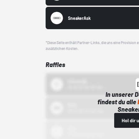
SneakerAsk
*Diese Seite enthält Partner-Links, die uns eine Provision
zusätzlichen Kosten.
Raffles
43einhalb
15.10.24 00:00 Uhr
In unserer 
findest du alle
Bstn
Sneaker
01.10.22 00:00 Uhr
Hol dir
Nike
01.10.22 00:00 Uhr