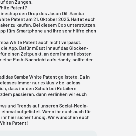
 auf den Zungen.
White Patent?
lineshop den Drop des Jason Dill Samba
hite Patent am 21. Oktober 2023. Haltet euch
aker zu kaufen. Bei diesem Cop unterstützen,
App
fürs Smartphone und ihre sehr hilfreichen
amba White Patent auch nicht verpasst,
die App. Dafür müsst ihr auf das Glocken-
für einen Zeitpunkt, an dem ihr am liebsten
r eine Push-Nachricht aufs Handy, sollte der
 adidas Samba White Patent gelistete. Da in
Releases immer nur exklusiv bei adidas
ch, dass ihr den Schuh bei Retailern
tzdem passieren, dann verlinken wir euch
News und Trends auf unseren Social-Media-
einmal aufgelistet. Wenn ihr euch auch für
 ihr
hier
sicher fündig. Wir wünschen euch
White Patent!