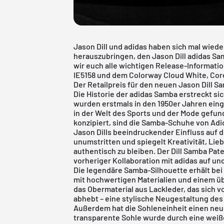
Jason Dill und adidas haben sich mal wi
herauszubringen, den Jason Dill adidas Sa
wir euch alle wichtigen Release-Informat
IE5158 und dem Colorway Cloud White, Cor
Der Retailpreis für den neuen Jason Dill Sa
Die Historie der
adidas Samba
erstreckt si
wurden erstmals in den 1950er Jahren eing
in der Welt des Sports und der Mode gefun
konzipiert, sind die Samba-Schuhe von Adid
Jason Dills beeindruckender Einfluss auf 
unumstritten und spiegelt Kreativität, Lie
authentisch zu bleiben. Der Dill Samba Pa
vorheriger Kollaboration mit adidas auf u
Die legendäre Samba-Silhouette erhält bei
mit hochwertigen Materialien und einem übe
das Obermaterial aus Lackleder, das sich 
abhebt – eine stylische Neugestaltung des 
Außerdem hat die Sohleneinheit einen neu
transparente Sohle wurde durch eine weiß