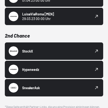
01.04.23 00:00 Uhr
LuisaViaRoma
[MEN]
29.03.23 00:00 Uhr
2nd Chance
StockX
Hypeneedz
SneakerAsk
*Diese Seite enthält Partner-Links, die uns eine Provision einbringen können.