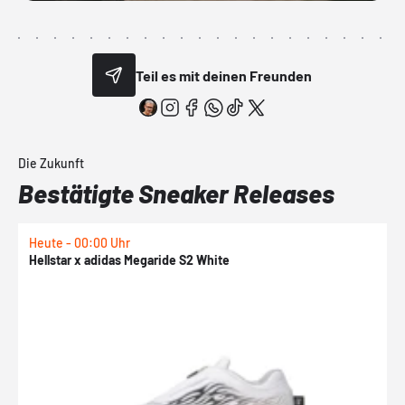
Teil es mit deinen Freunden
Die Zukunft
Bestätigte Sneaker Releases
Heute - 00:00 Uhr
H
Hellstar x adidas Megaride S2 White
N