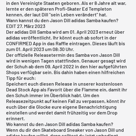
in den Vereinigte Staaten geboren. Als er 8 Jahre alt war,
lernte er den späteren Profi-Skater Ed Templeton
kennen, der laut Dill "sein Leben verändert" hat.
Wann kannst du den Jason Dill adidas Samba kaufen?
EDIT 27. März 2023
Der
adidas
Dill Samba wird am 01. April 2023 erneut über
adidas veröffentlicht. Ihr könnt euch ab sofort in der
CONFIRMED App in das Raffle eintragen. Dieses läuft bis
zum 01. April 2023 um 08:30 Uhr.
Der offizielle Releasetermin des Samba von Jason Dill
wird in wenigen Tagen stattfinden. Genauer gesagt wird
der Schuh ab dem 09. April 2022 in den hier aufgeführten
Shops verfügbar sein. Bis dahin haben einen hilfreichen
Tipp für euch:
Speichert euch diesen Release in unserer
kostenlosen
Dead Stock App
als Favorit über die Flamme ein, damit ihr
den Schuh immer im Überblick habt. Um den
Releasezeitpunkt auf keinen Fall zu verpassen, könnt ihr
euch über die Glocke eure eigene Benachrichtigung
einstellen und werdet damit frühzeitig vor dem Drop
erinnert.
Wo kannst du den Jason Dill adidas Samba kaufen?
Wenn du dir den Skateboard Sneaker von Jason Dill und
adidas kaufen willst, dann solltest du jetzt unbedingt