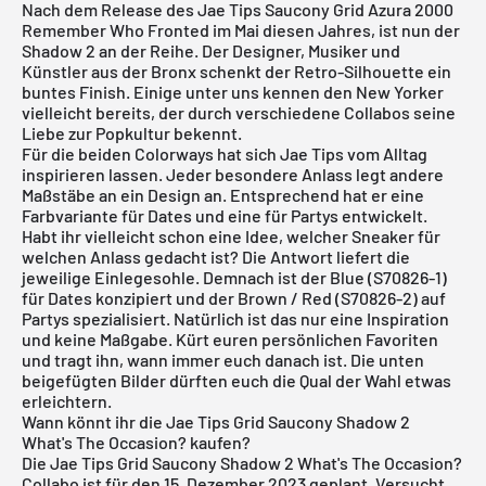
Nach dem Release des
Jae Tips Saucony Grid Azura 2000
Remember Who Fronted
im Mai diesen Jahres, ist nun der
Shadow 2 an der Reihe. Der Designer, Musiker und
Künstler aus der Bronx schenkt der Retro-Silhouette ein
buntes Finish. Einige unter uns kennen den New Yorker
vielleicht bereits, der durch verschiedene Collabos seine
Liebe zur Popkultur bekennt.
Für die beiden Colorways hat sich Jae Tips vom Alltag
inspirieren lassen. Jeder besondere Anlass legt andere
Maßstäbe an ein Design an. Entsprechend hat er eine
Farbvariante für Dates und eine für Partys entwickelt.
Habt ihr vielleicht schon eine Idee, welcher Sneaker für
welchen Anlass gedacht ist? Die Antwort liefert die
jeweilige Einlegesohle. Demnach ist der Blue (S70826-1)
für Dates konzipiert und der Brown / Red (S70826-2) auf
Partys spezialisiert. Natürlich ist das nur eine Inspiration
und keine Maßgabe. Kürt euren persönlichen Favoriten
und tragt ihn, wann immer euch danach ist. Die unten
beigefügten Bilder dürften euch die Qual der Wahl etwas
erleichtern.
Wann könnt ihr die Jae Tips Grid Saucony Shadow 2
What's The Occasion? kaufen?
Die Jae Tips Grid Saucony Shadow 2 What's The Occasion?
Collabo ist für den 15. Dezember 2023 geplant. Versucht