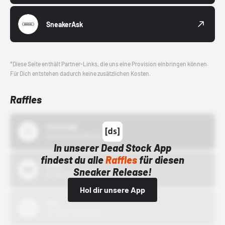
SneakerAsk
*Diese Seite enthält Partner-Links, die uns eine Provision einbringen können.
Für Dich entstehen dadurch keine zusätzlichen Kosten.
Raffles
43einhalb
15.10.24 00:00 Uhr
In unserer Dead Stock App
findest du alle
Raffles
für diesen
Bstn
Sneaker Release!
01.10.22 00:00 Uhr
Hol dir unsere App
Nike
01.10.22 00:00 Uhr