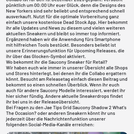
pünktlich um 00:00 Uhr euer Glück, denn die Designs des
New Yorkers sind sehr beliebt und entsprechend schnell
ausverkauft. Nutzt für die optimale Vorbereitung ganz
einfach unsere
kostenlose Dead Stock App
. Hier bekommt
ihr alle Updates und News zu diesem und vielen weiteren
aktuellen Sneakern und bleibt so immer top informiert.
Ergänzend haben wir die Anwendung fürs Smartphone
mit hilfreichen Tools bestückt. Besonders beliebt ist
unsere Erinnerungsfunktion für
Upcoming Releases
, die
ihr über das Glocken-Symbol aktiviert.
Wo bekommt ihr die Saucony Sneaker für Retail?
Wir haben euch wie immer in unserer Übersicht alle Shops
und Stores hinterlegt, bei denen ihr die Collabo ergattern
könnt. Besucht am Releasetag einfach diesen Beitrag und
bekommt so einen schnellen Überblick. Wenn ihr euch
auch für andere
Saucony Modelle
interessiert, werdet ihr
hier
sicher fündig. Andere aktuelle Sneakerdrops findet
ihr bei uns in der
Releaseübersicht
.
Bei Fragen zu den Jae Tips Grid Saucony Shadow 2 What's
The Occasion? oder anderen Sneakern könnt ihr uns
jederzeit über die Nachrichtenfunktion unserer
folgenden Social-Media-Kanäle erreichen: