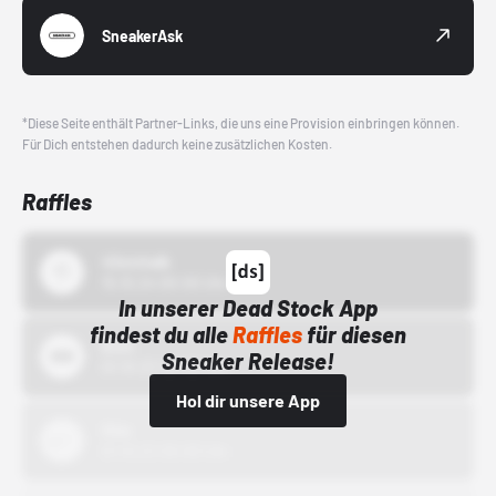
SneakerAsk
*Diese Seite enthält Partner-Links, die uns eine Provision einbringen können.
Für Dich entstehen dadurch keine zusätzlichen Kosten.
Raffles
43einhalb
15.10.24 00:00 Uhr
In unserer Dead Stock App
findest du alle
Raffles
für diesen
Bstn
Sneaker Release!
01.10.22 00:00 Uhr
Hol dir unsere App
Nike
01.10.22 00:00 Uhr