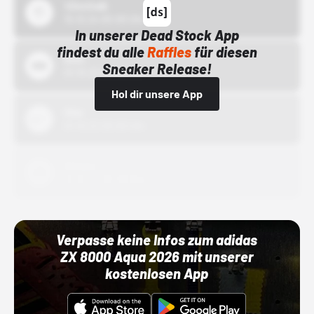
43einhalb
15.10.24 00:00 Uhr
In unserer Dead Stock App
findest du alle
Raffles
für diesen
Bstn
Sneaker Release!
01.10.22 00:00 Uhr
Hol dir unsere App
Nike
01.10.22 00:00 Uhr
Adidas
01.10.22 00:00 Uhr
Verpasse keine Infos zum adidas
ZX 8000 Aqua 2026 mit unserer
kostenlosen App