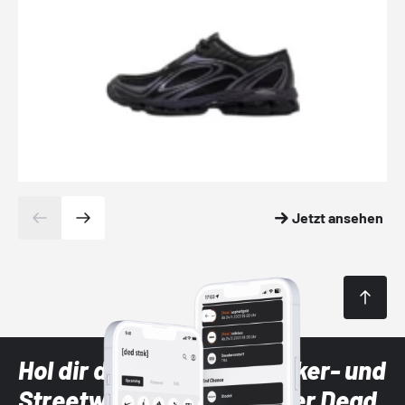
Jetzt ansehen
Hol dir die neuesten Sneaker- und
Streetwear-Brands mit der Dead