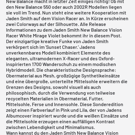
New Balance
macht in letzter Zeit einiges richtig! Ob mit
den New Balance 550 oder auch 2002R Modellen liegen
sie voll im Trend. Nun steht eine weitere Kooperation mit
Jaden Smith auf dem Vision Racer an. In Kürze erscheinen
zwei Colorways auf der Silhouette. Alle Release
Informationen zu dem Jaden Smith New Balance Vision
Racer White Mirage Violet bekommt ihr in diesem Post.
Der einzigartige kreative Funke von Jaden Smith
verkörpert sich im 'Sunset Chaser.' Jadens
unverkennbares Modell kombiniert Elemente des
eleganten, ultramodernen X-Racer und des Oxford-
inspirierten 1700 Wanderschuh zu einem modischen
Hybridmodell. Die charakteristische Designsprache:
Obermaterial aus Mesh, großzügige Synthetikeinsätze
und eine übergroße, unterteilte Mittelsohle erweitern die
Grenzen des Designs, sowohl visuell als auch
philosophisch, durch die Verwendung von teilweise
recycelten Materialien in Obermaterial, Futter,
Mittelsohle, Ferse und Innensohle. Diese Sonderedition
zeigt einen Farbverlauf in Pink und Lila, der von Jadens
Albumcover inspiriert wurde und die weißen Einsätze und
die Mittelsohle erzeugen einen auffälligen Kontrast
zwischen Lebendigkeit und Minimalismus.
Wann kannst du den Jaden Smith New Balance Vision