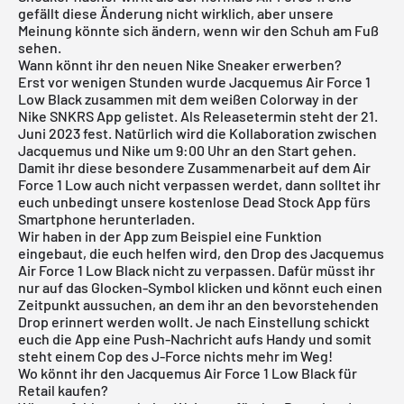
gefällt diese Änderung nicht wirklich, aber unsere
Meinung könnte sich ändern, wenn wir den Schuh am Fuß
sehen.
Wann könnt ihr den neuen Nike Sneaker erwerben?
Erst vor wenigen Stunden wurde Jacquemus Air Force 1
Low Black zusammen mit dem weißen Colorway in der
Nike SNKRS App gelistet. Als Releasetermin steht der 21.
Juni 2023 fest. Natürlich wird die Kollaboration zwischen
Jacquemus und Nike um 9:00 Uhr an den Start gehen.
Damit ihr diese besondere Zusammenarbeit auf dem Air
Force 1 Low auch nicht verpassen werdet, dann solltet ihr
euch unbedingt unsere
kostenlose Dead Stock App
fürs
Smartphone herunterladen.
Wir haben in der App zum Beispiel eine Funktion
eingebaut, die euch helfen wird, den Drop des Jacquemus
Air Force 1 Low Black nicht zu verpassen. Dafür müsst ihr
nur auf das Glocken-Symbol klicken und könnt euch einen
Zeitpunkt aussuchen, an dem ihr an den bevorstehenden
Drop erinnert werden wollt. Je nach Einstellung schickt
euch die App eine Push-Nachricht aufs Handy und somit
steht einem Cop des J-Force nichts mehr im Weg!
Wo könnt ihr den Jacquemus Air Force 1 Low Black für
Retail kaufen?