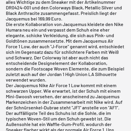
alles Wichtige zu dem Sneaker mit der Artikelnummer
DR0424-001 und den Colorways Black, Metallic Silver und
Black Anthracite zusammengefasst. Preislich liegt der
Jacquemus bei 169,99 Euro.
Die erste Kollaboration von Jacquemus kleidete den
Nike
Humara
neu ein und verpasst dem Schuh eine eher
elegante, schicke Verkleidung, die sich aus Pink- und
Goldtönen zusammensetzte. Mit dem Jacquemus Air
Force 1 Low, der auch "J-Force" genannt wird, entschiedet
sich im Gegensatz dazu für schlichtere Farben mit Weiß
und Schwarz. Der Colorway ist aber auch nicht das
entscheidende Designelement der Kollaboration,
sondern die Footscape Woven Elemente, die zum Beispiel
zuletzt auch auf der
Jordan 1 High Union LA
Silhouette
verwendet wurden.
Der Jacquemus Nike Air Force 1 Low kommt mit einem
schwarzen Upper. Wie erwartet, ist der Schuh mit einem
Mini-Swoosh versehen, der anscheinend zu Jacquemus
Markenzeichen in der Zusammenarbeit mit
Nike
wird. Auf
der Schnürsenkel-Dubrae steht "JF1" anstelle von "AF1".
Der auffälligste Teil des Schuhs ist die Sohle, die im
typischen Woven-Stil um den Schuh gewebt ist. Die
Außensohle hat ein Waffle-Gum-Profil, wodurch der
Sneaker flacher wirkt als der normale
Air Force 1
. Uns