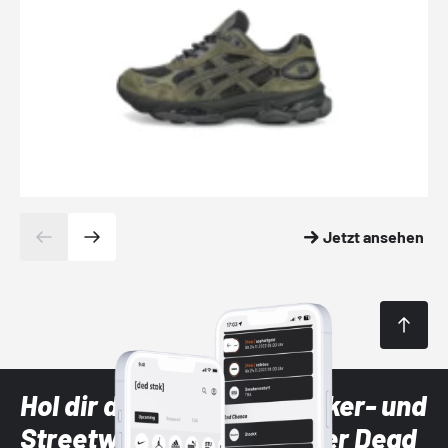
Jetzt ansehen
Hol dir die neuesten Sneaker- und
Streetwear-Brands mit der Dead