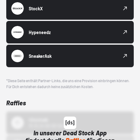
StockX
Hypeneedz
SneakerAsk
*Diese Seite enthält Partner-Links, die uns eine Provision einbringen können.
Für Dich entstehen dadurch keine zusätzlichen Kosten.
Raffles
43einhalb
15.10.24 00:00 Uhr
In unserer Dead Stock App