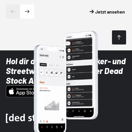
Jetzt ansehen
Hol dir die neuesten Sneaker- und
Streetwear-Brands mit der Dead
Stock App