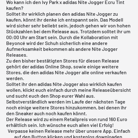
Wo kann ich den Ivy Park x adidas Nite Jogger Ecru Tint
kaufen?
Solltet ihr wirklich planen den adidas Nite Jogger zu
kaufen, könnt ihr denke ich entspannt sein. Das Modell
wird sicher sehr beliebt sein, jedoch gehen wir von hohen
Stückzahlen bei dem Release aus. Trotzdem solltet ihr um
00:00 Uhr am Start sein. Durch die Kollaboration mit
Beyoncé wird der Schuh sicherlich eine andere
Aufmerksamkeit bekommen als andere Nite Jogger
Releases.
Zu den bisher bestätigten Stores für diesen Release
gehört der
adidas Online Shop
, sowie einige weitere
Stores, die den adidas Nite Jogger alle online verkaufen
werden.
Solltet ihr den adidas Nite Jogger also wirklich kaufen
wollen, klickt euch einfach durch meine Releaseübersicht
und sucht euch den Shop eurer Wahl aus.
Selbstverständlich werden im Laufe der nächsten Tage
noch einige weitere Stores hinzukommen, bei denen ihr
den Sneaker auch noch kaufen könnt.
Der Release wird zu einem Retailpreis von rund 160 Euro
erhältlich sein. Ich wünsche euch allen viel Erfolg!
Verpasse keinen Release mehr über unsere App. Einfach
auf den Button klicken und kostenlos downloaden.