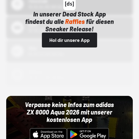
43einhalb
15.10.24 00:00 Uhr
In unserer Dead Stock App
findest du alle
Raffles
für diesen
Bstn
Sneaker Release!
01.10.22 00:00 Uhr
Hol dir unsere App
Nike
01.10.22 00:00 Uhr
Adidas
01.10.22 00:00 Uhr
Verpasse keine Infos zum adidas
ZX 8000 Aqua 2026 mit unserer
kostenlosen App