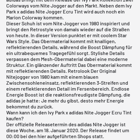
Colorways vom Nite Jogger auf den Markt. Neben dem Ivy
Park x adidas Nite Jogger Ecru Tint wird auch noch ein
Marion Colorway kommen.
Dieser Schuh ist vom Nite Jogger von 1980 inspiriert und
bringt den Retrostyle von damals wieder auf die Straßen
von heute. In dieser Version punktet er mit coolem Star
Wars Style. Das Obermaterial kommt mit knalligen,
reflektierenden Details, während die Boost Dämpfung für
ein ultrabequemes Tragegefühl sorgt. Stylishe Details
verpassen dem Mesh-Obermaterial dabei eine moderne
Struktur. Ein glänzender Auftritt Das Obermaterial kommt
mit reflektierenden Details. Retrolook Der Original
Nitejogger von 1980 kam mit einem blauen
Zwischensohleneinsatz, reflektierenden 3-Streifen und
einem reflektierenden Detail im Fersenbereich. Endlose
Energie Boost ist die reaktionsfreudigste Dämpfung, die
adidas je hatte: Je mehr du gibst, desto mehr Energie
bekommst du zurück.
Wann kann ich den Ivy Park x adidas Nite Jogger Ecru Tint
kaufen?
Der offizielle Releasetermin des adidas Nite Jogger ist
diese Woche, am 18. Januar 2020. Der Release findet um
00:00 bei den hier aufgeführten Shops statt.