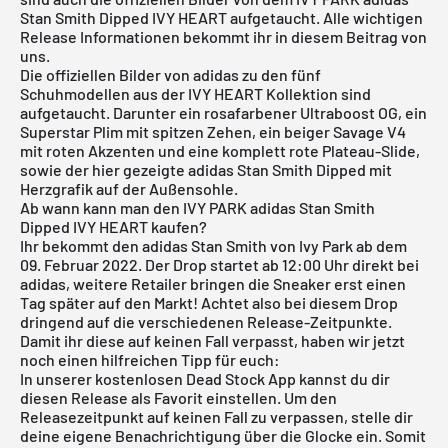
Stan Smith Dipped IVY HEART aufgetaucht. Alle wichtigen
Release Informationen bekommt ihr in diesem Beitrag von
uns.
Die offiziellen Bilder von
adidas
zu den fünf
Schuhmodellen aus der IVY HEART Kollektion sind
aufgetaucht. Darunter ein
rosafarbener Ultraboost OG
, ein
Superstar Plim mit spitzen Zehen, ein
beiger Savage V4
mit roten Akzenten und eine komplett
rote Plateau-Slide
,
sowie der hier gezeigte adidas Stan Smith Dipped mit
Herzgrafik auf der Außensohle.
Ab wann kann man den IVY PARK adidas Stan Smith
Dipped IVY HEART kaufen?
Ihr bekommt den adidas Stan Smith von Ivy Park ab dem
09. Februar 2022. Der Drop startet ab 12:00 Uhr direkt bei
adidas, weitere Retailer bringen die Sneaker erst einen
Tag später auf den Markt! Achtet also bei diesem Drop
dringend auf die verschiedenen Release-Zeitpunkte.
Damit ihr diese auf keinen Fall verpasst, haben wir jetzt
noch einen hilfreichen Tipp für euch:
In unserer
kostenlosen Dead Stock App
kannst du dir
diesen Release als Favorit einstellen. Um den
Releasezeitpunkt auf keinen Fall zu verpassen, stelle dir
deine eigene Benachrichtigung über die Glocke ein. Somit