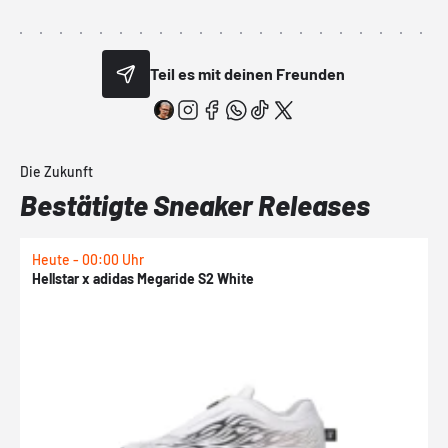
Teil es mit deinen Freunden
Die Zukunft
Bestätigte Sneaker Releases
Heute - 00:00 Uhr
H
Hellstar x adidas Megaride S2 White
N