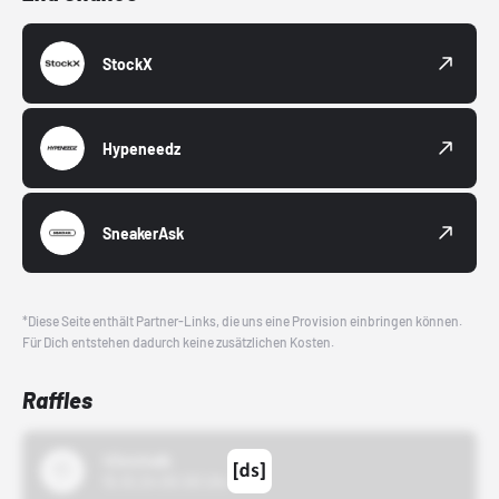
StockX
Hypeneedz
SneakerAsk
*Diese Seite enthält Partner-Links, die uns eine Provision einbringen können.
Für Dich entstehen dadurch keine zusätzlichen Kosten.
Raffles
43einhalb
15.10.24 00:00 Uhr