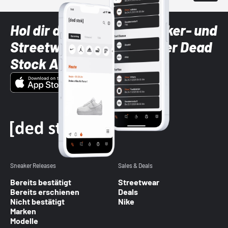
Hol dir die neuesten Sneaker- und
Streetwear-Brands mit der Dead
Stock App
Sneaker Releases
Sales & Deals
Bereits bestätigt
Streetwear
Bereits erschienen
Deals
Nicht bestätigt
Nike
Marken
Modelle