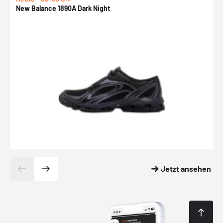
New Balance 1890A Dark Night
A
Jetzt ansehen