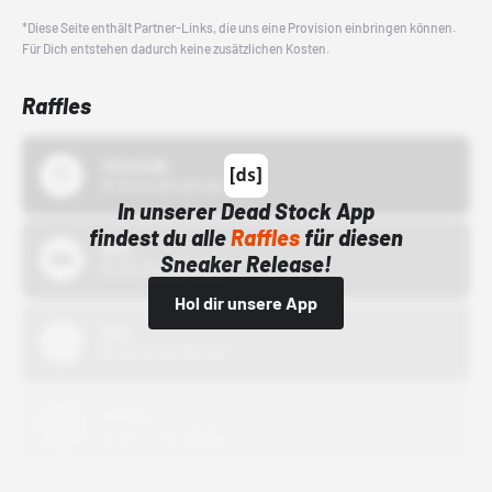
*Diese Seite enthält Partner-Links, die uns eine Provision einbringen können.
Für Dich entstehen dadurch keine zusätzlichen Kosten.
Raffles
43einhalb
15.10.24 00:00 Uhr
In unserer Dead Stock App
findest du alle
Raffles
für diesen
Bstn
Sneaker Release!
01.10.22 00:00 Uhr
Hol dir unsere App
Nike
01.10.22 00:00 Uhr
Adidas
01.10.22 00:00 Uhr