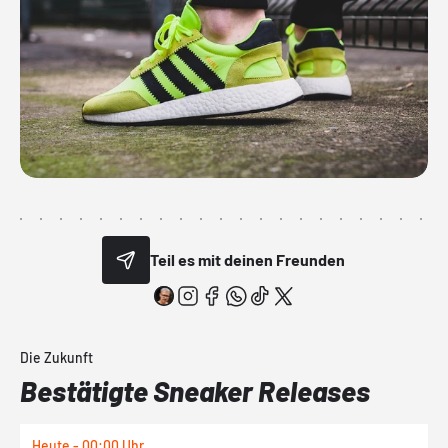
Teil es mit deinen Freunden
Die Zukunft
Bestätigte Sneaker Releases
Heute - 00:00 Uhr
H