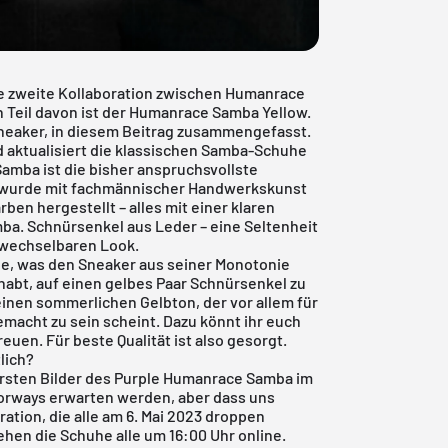
ne zweite Kollaboration zwischen Humanrace
n Teil davon ist der Humanrace Samba Yellow.
Sneaker, in diesem Beitrag zusammengefasst.
d aktualisiert die klassischen Samba-Schuhe
amba ist die bisher anspruchsvollste
nd wurde mit fachmännischer Handwerkskunst
ben hergestellt – alles mit einer klaren
ba. Schnürsenkel aus Leder – eine Seltenheit
rwechselbaren Look.
ge, was den Sneaker aus seiner Monotonie
 habt, auf einen gelbes Paar Schnürsenkel zu
 einen sommerlichen Gelbton, der vor allem für
cht zu sein scheint. Dazu könnt ihr euch
uen. Für beste Qualität ist also gesorgt.
lich?
rsten Bilder des Purple Humanrace Samba im
olorways erwarten werden, aber dass uns
ation, die alle am 6. Mai 2023 droppen
ehen die Schuhe alle um 16:00 Uhr online.