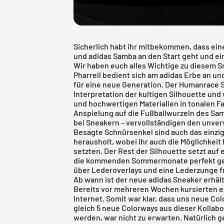
Sicherlich habt ihr mitbekommen, dass ei
und adidas Samba an den Start geht und ei
Wir haben euch alles Wichtige zu diesem 
Pharrell bedient sich am adidas Erbe an un
für eine neue Generation. Der Humanrace S
Interpretation der kultigen Silhouette u
und hochwertigen Materialien in tonalen Far
Anspielung auf die Fußballwurzeln des Sam
bei Sneakern – vervollständigen den unve
Besagte Schnürsenkel sind auch das einzi
herausholt, wobei ihr auch die Möglichkeit
setzten. Der Rest der Silhouette setzt auf
die kommenden Sommermonate perfekt gema
über Lederoverlays und eine Lederzunge fre
Ab wann ist der neue adidas Sneaker erhält
Bereits vor mehreren Wochen kursierten e
Internet. Somit war klar, dass uns neue C
gleich 5 neue Colorways aus dieser Kollabor
werden, war nicht zu erwarten. Natürlich g