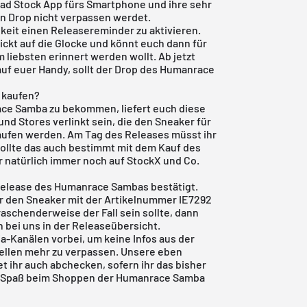
ad Stock App
fürs Smartphone und ihre sehr
en Drop nicht verpassen werdet.
hkeit einen Releasereminder zu aktivieren.
klickt auf die Glocke und könnt euch dann für
 liebsten erinnert werden wollt. Ab jetzt
auf euer Handy, sollt der Drop des Humanrace
 kaufen?
ace Samba zu bekommen, liefert euch diese
und Stores verlinkt sein, die den Sneaker für
kaufen werden. Am Tag des Releases müsst ihr
ollte das auch bestimmt mit dem Kauf des
r natürlich immer noch auf
StockX
und Co.
 Release des Humanrace Sambas bestätigt.
ler den Sneaker mit der Artikelnummer IE7292
aschenderweise der Fall sein sollte, dann
h bei uns in der
Releaseübersicht
.
a-Kanälen vorbei, um keine Infos aus der
llen mehr zu verpassen. Unsere eben
et ihr auch abchecken, sofern ihr das bisher
el Spaß beim Shoppen der Humanrace Samba