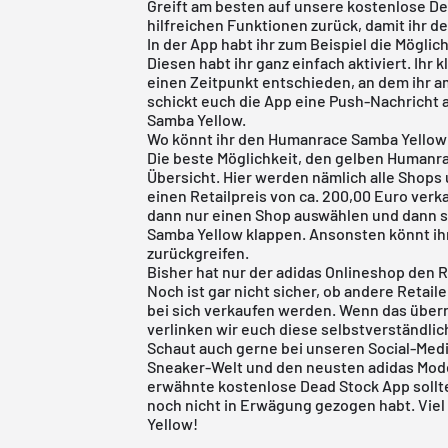
Greift am besten auf unsere
kostenlose De
hilfreichen Funktionen zurück, damit ihr d
In der App habt ihr zum Beispiel die Möglic
Diesen habt ihr ganz einfach aktiviert. Ihr 
einen Zeitpunkt entschieden, an dem ihr am
schickt euch die App eine Push-Nachricht 
Samba Yellow.
Wo könnt ihr den Humanrace Samba Yellow
Die beste Möglichkeit, den gelben Humanr
Übersicht. Hier werden nämlich alle Shops 
einen Retailpreis von ca. 200,00 Euro ver
dann nur einen Shop auswählen und dann s
Samba Yellow klappen. Ansonsten könnt ih
zurückgreifen.
Bisher hat nur der adidas Onlineshop den
Noch ist gar nicht sicher, ob andere Retai
bei sich verkaufen werden. Wenn das überr
verlinken wir euch diese selbstverständlic
Schaut auch gerne bei unseren Social-Medi
Sneaker-Welt und den neusten
adidas
Mode
erwähnte
kostenlose Dead Stock App
sollt
noch nicht in Erwägung gezogen habt. Vi
Yellow!