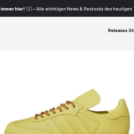
mmer hier! 👇🏼 –
Alle wichtigen News & Restocks des heutigen T
Releases
St