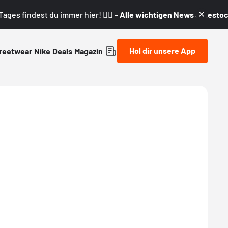
ages findest du immer hier! 👇🏼 –
Alle wichtigen News & Restock
Hol dir unsere App
reetwear
Nike
Deals
Magazin