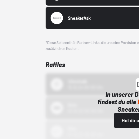
SneakerAsk
*Diese Seite enthält Partner-Links, die uns eine Provision
zusätzlichen Kosten.
Raffles
43einhalb
15.10.24 00:00 Uhr
In unserer 
findest du alle
Bstn
Sneaker
01.10.22 00:00 Uhr
Hol dir
Nike
01.10.22 00:00 Uhr