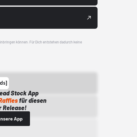
 einbringen können. Für Dich entstehen dadurch keine
Dead Stock App
Raffles
für diesen
 Release!
 unsere App