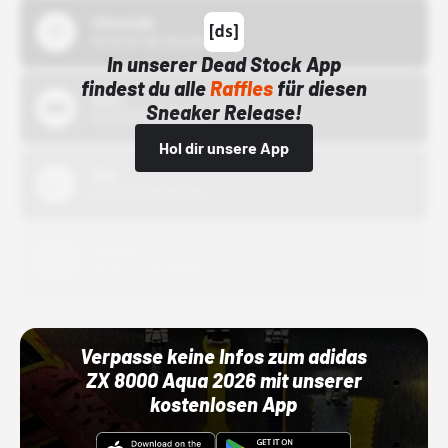
43einhalb
15.10.24 00:00 Uhr
In unserer Dead Stock App
findest du alle
Raffles
für diesen
Bstn
Sneaker Release!
01.10.22 00:00 Uhr
Hol dir unsere App
Nike
01.10.22 00:00 Uhr
Adidas
01.10.22 00:00 Uhr
Verpasse keine Infos zum adidas
ZX 8000 Aqua 2026 mit unserer
kostenlosen App