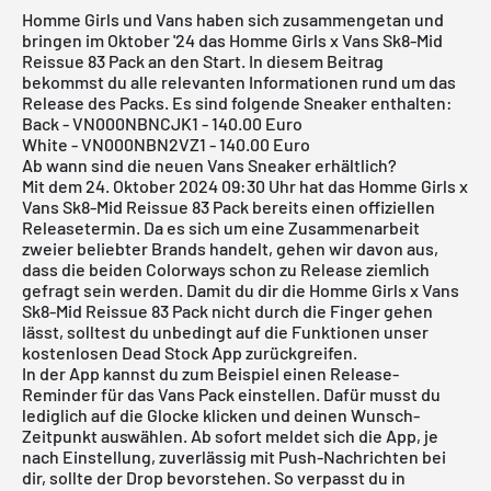
Homme Girls und Vans haben sich zusammengetan und
bringen im Oktober '24 das Homme Girls x Vans Sk8-Mid
Reissue 83 Pack an den Start. In diesem Beitrag
bekommst du alle relevanten Informationen rund um das
Release des Packs. Es sind folgende Sneaker enthalten:
Back - VN000NBNCJK1 - 140.00 Euro
White - VN000NBN2VZ1 - 140.00 Euro
Ab wann sind die neuen Vans Sneaker erhältlich?
Mit dem 24. Oktober 2024 09:30 Uhr hat das Homme Girls x
Vans Sk8-Mid Reissue 83 Pack bereits einen offiziellen
Releasetermin. Da es sich um eine Zusammenarbeit
zweier beliebter Brands handelt, gehen wir davon aus,
dass die beiden Colorways schon zu Release ziemlich
gefragt sein werden. Damit du dir die Homme Girls x Vans
Sk8-Mid Reissue 83 Pack nicht durch die Finger gehen
lässt, solltest du unbedingt auf die Funktionen unser
kostenlosen
Dead Stock App
zurückgreifen.
In der App kannst du zum Beispiel einen Release-
Reminder für das Vans Pack einstellen. Dafür musst du
lediglich auf die Glocke klicken und deinen Wunsch-
Zeitpunkt auswählen. Ab sofort meldet sich die App, je
nach Einstellung, zuverlässig mit Push-Nachrichten bei
dir, sollte der Drop bevorstehen. So verpasst du in