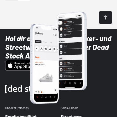
Hol dir die neuesten Sneaker- und
Streetwear-Brands mit der Dead
Stock App
Sneaker Releases
Sales & Deals
Bereits bestätigt
Streetwear