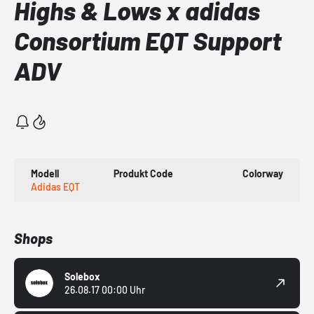
Highs & Lows x adidas
Consortium EQT Support
ADV
Modell
Produkt Code
Colorway
Adidas EQT
Shops
Solebox
26.08.17 00:00 Uhr