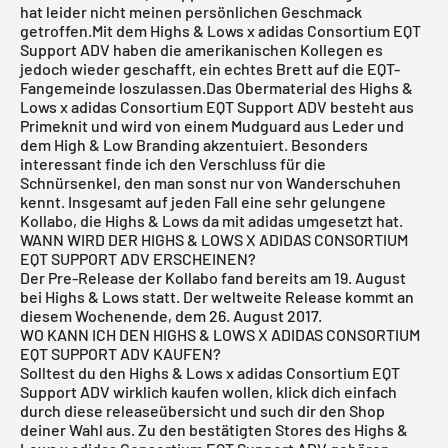
hat leider nicht meinen persönlichen Geschmack
getroffen.Mit dem Highs & Lows x adidas Consortium EQT
Support ADV haben die amerikanischen Kollegen es
jedoch wieder geschafft, ein echtes Brett auf die EQT-
Fangemeinde loszulassen.Das Obermaterial des Highs &
Lows x adidas Consortium EQT Support ADV besteht aus
Primeknit
und wird von einem Mudguard aus Leder und
dem High & Low Branding akzentuiert. Besonders
interessant finde ich den Verschluss für die
Schnürsenkel, den man sonst nur von Wanderschuhen
kennt. Insgesamt auf jeden Fall eine sehr gelungene
Kollabo, die Highs & Lows da mit
adidas
umgesetzt hat.
WANN WIRD DER HIGHS & LOWS X ADIDAS CONSORTIUM
EQT SUPPORT ADV ERSCHEINEN?
Der Pre-Release der Kollabo fand bereits am 19. August
bei Highs & Lows statt. Der weltweite Release kommt an
diesem Wochenende, dem 26. August 2017.
WO KANN ICH DEN HIGHS & LOWS X ADIDAS CONSORTIUM
EQT SUPPORT ADV KAUFEN?
Solltest du den Highs & Lows x adidas Consortium EQT
Support ADV wirklich kaufen wollen, klick dich einfach
durch diese releaseübersicht und such dir den Shop
deiner Wahl aus. Zu den bestätigten Stores des Highs &