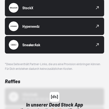
StockX
Hypeneedz
SneakerAsk
*Diese Seite enthält Partner-Links, die uns eine Provision einbringen können.
Für Dich entstehen dadurch keine zusätzlichen Kosten.
Raffles
43einhalb
15.10.24 00:00 Uhr
In unserer Dead Stock App