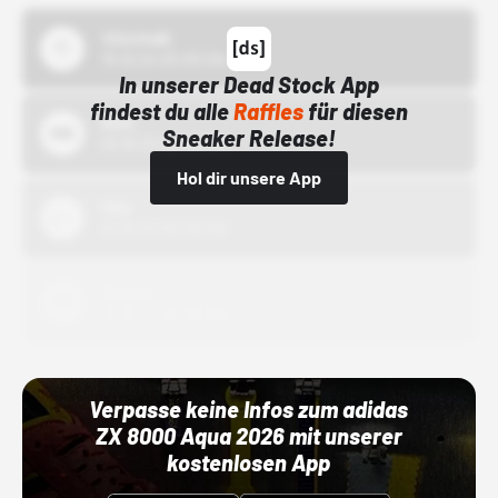
43einhalb
15.10.24 00:00 Uhr
In unserer Dead Stock App
findest du alle
Raffles
für diesen
Bstn
Sneaker Release!
01.10.22 00:00 Uhr
Hol dir unsere App
Nike
01.10.22 00:00 Uhr
Adidas
01.10.22 00:00 Uhr
Verpasse keine Infos zum adidas
ZX 8000 Aqua 2026 mit unserer
kostenlosen App