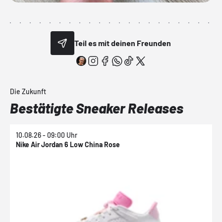
Teil es mit deinen Freunden
Die Zukunft
Bestätigte Sneaker Releases
10.08.26 - 09:00 Uhr
1
Nike Air Jordan 6 Low China Rose
N