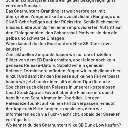
von dem Sneaker.
Das Gnarhunters-Branding ist weit verbreitet, mit
übergroßen Zungenetiketten, zusätzlichen Hangtags und
GNAR-Schriftzügen auf der Rückseite. Schließlich macht
Elissas Liebe zum Surfen einen improvisierten Auftritt auf
den Einlegesohlen, den Schnorchel-Motiven kleiden die
gelbe und schwarze Einlagen.
Wann kannst du den Gnarhunters Nike SB Dunk Low
kaufen?
Zum aktuellen Zeitpunkt haben wir nur die offiziellen
Bilder von dem SB Dunk erhalten, aber leider noch kein
genaues Release-Datum. Sobald wir ein genauen
Release-Termin herausfinden, fügen wir euch diesen hier
hinzu! Und damit ihr den Release auf keinen Fall verpasst,
haben wir jetzt noch einen hilfreichen Tipp für euch:
Speichert euch diesen Release in unserer
kostenlosen
Dead Stock App
als Favorit über die Flamme ein, damit
habt ihr den Schuh immer im Überblick. Um den
Releasezeitpunkt auf keinen Fall zu verpassen, erlaubt
der App euch Mitteilungen zu schicken, denn wir
informieren euch via Push-Nachricht, sobald der Sneaker
verfügar ist.
Wo kannst du den Gnarhunters Nike SB Dunk Low kaufen?