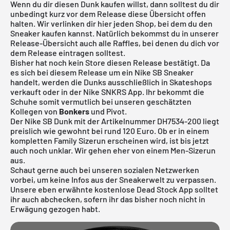
Wenn du dir diesen Dunk kaufen willst, dann solltest du dir
unbedingt kurz vor dem Release diese Übersicht offen
halten. Wir verlinken dir hier jeden Shop, bei dem du den
Sneaker kaufen kannst. Natürlich bekommst du in unserer
Release-Übersicht auch alle Raffles, bei denen du dich vor
dem Release eintragen solltest.
Bisher hat noch kein Store diesen Release bestätigt. Da
es sich bei diesem Release um ein Nike SB Sneaker
handelt, werden die Dunks ausschließlich in Skateshops
verkauft oder in der
Nike SNKRS App
. Ihr bekommt die
Schuhe somit vermutlich bei unseren geschätzten
Kollegen von
Bonkers
und
Pivot
.
Der Nike SB Dunk mit der Artikelnummer DH7534-200 liegt
preislich wie gewohnt bei rund 120 Euro. Ob er in einem
kompletten Family Sizerun erscheinen wird, ist bis jetzt
auch noch unklar. Wir gehen eher von einem Men-Sizerun
aus.
Schaut gerne auch bei unseren sozialen Netzwerken
vorbei, um keine Infos aus der Sneakerwelt zu verpassen.
Unsere eben erwähnte
kostenlose Dead Stock App
solltet
ihr auch abchecken, sofern ihr das bisher noch nicht in
Erwägung gezogen habt.