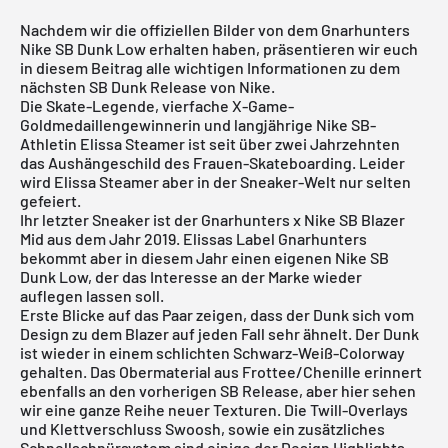
Nachdem wir die offiziellen Bilder von dem Gnarhunters
Nike SB Dunk Low erhalten haben, präsentieren wir euch
in diesem Beitrag alle wichtigen Informationen zu dem
nächsten
SB Dunk
Release von Nike.
Die Skate-Legende, vierfache X-Game-
Goldmedaillengewinnerin und langjährige Nike SB-
Athletin
Elissa Steamer
ist seit über zwei Jahrzehnten
das Aushängeschild des Frauen-Skateboarding. Leider
wird Elissa Steamer aber in der Sneaker-Welt nur selten
gefeiert.
Ihr letzter Sneaker ist der
Gnarhunters x Nike SB Blazer
Mid
aus dem Jahr 2019. Elissas Label Gnarhunters
bekommt aber in diesem Jahr einen eigenen Nike SB
Dunk Low, der das Interesse an der Marke wieder
auflegen lassen soll.
Erste Blicke auf das Paar zeigen, dass der Dunk sich vom
Design zu dem Blazer auf jeden Fall sehr ähnelt. Der Dunk
ist wieder in einem schlichten Schwarz-Weiß-Colorway
gehalten. Das Obermaterial aus Frottee/Chenille erinnert
ebenfalls an den vorherigen SB Release, aber hier sehen
wir eine ganze Reihe neuer Texturen. Die Twill-Overlays
und Klettverschluss Swoosh, sowie ein zusätzliches
Schnellschnürsystem sind einige der Design Highlights