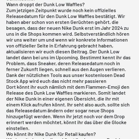
Wann droppt der Dunk Low Waffles?
Zum jetzigen Zeitpunkt wurde noch kein offizielles
Releasedatum für den Dunk Low Waffles bestätigt. Wir
haben aber schon von ersten Gerüchten gehört, die
besagen, dass der neuen Nike Dunk erst im Jahr 2024 zu
uns in die Shops kommen wird. Selbstverständlich hören
wir uns weiter um und wenn wir konkrete Informationen
von offizieller Seite in Erfahrung gebracht haben,
aktualisieren wir euch diesen Beitrag. Der Dunk Low
landet dann bei uns im Upcoming. Bestimmt kennt ihr das
Problem, dass Sneaker, deren Releasedatum noch in
ferner Zukunft liegen, schnell aus den Augen verlieren.
Dank der nützlichen Tools aus unser
kostenlosen Dead
Stock App
wird euch das nicht mehr passieren
Dort könnt ihr euch nämlich mit dem Flammen-Emoji den
Release des Dunk Low Waffles markieren. Somit landet
der Nike Dunk in einer eigenen Übersicht, die ihr mit
einem Klick aufrufen könnt. Ihr seht also auch, sollte sich
das Releasedatum ändern oder sogar neue Shops
hinzugefügt werden. Wenn ihr jetzt noch vor dem Drop
erinnert werden möchtet, könnt ihr das über die Glocke
einstellen.
Wo könnt ihr Nike Dunk für Retail kaufen?