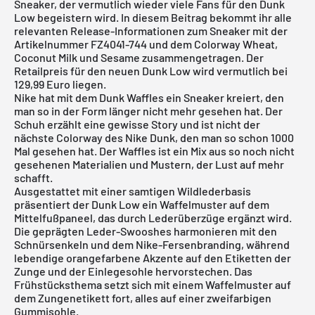
Sneaker, der vermutlich wieder viele Fans für den Dunk
Low begeistern wird. In diesem Beitrag bekommt ihr alle
relevanten Release-Informationen zum Sneaker mit der
Artikelnummer FZ4041-744 und dem Colorway Wheat,
Coconut Milk und Sesame zusammengetragen. Der
Retailpreis für den neuen Dunk Low wird vermutlich bei
129,99 Euro liegen.
Nike hat mit dem Dunk Waffles ein Sneaker kreiert, den
man so in der Form länger nicht mehr gesehen hat. Der
Schuh erzählt eine gewisse Story und ist nicht der
nächste Colorway des
Nike Dunk
, den man so schon 1000
Mal gesehen hat. Der Waffles ist ein Mix aus so noch nicht
gesehenen Materialien und Mustern, der Lust auf mehr
schafft.
Ausgestattet mit einer samtigen Wildlederbasis
präsentiert der
Dunk Low
ein Waffelmuster auf dem
Mittelfußpaneel, das durch Lederüberzüge ergänzt wird.
Die geprägten Leder-Swooshes harmonieren mit den
Schnürsenkeln und dem Nike-Fersenbranding, während
lebendige orangefarbene Akzente auf den Etiketten der
Zunge und der Einlegesohle hervorstechen. Das
Frühstücksthema setzt sich mit einem Waffelmuster auf
dem Zungenetikett fort, alles auf einer zweifarbigen
Gummisohle.