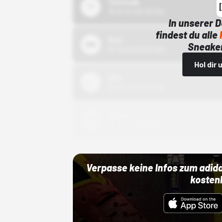
43einhalb
15.10.24 00:00 Uhr
In unserer 
findest du alle
Bstn
Sneaker
01.10.22 00:00 Uhr
Hol dir
Nike
01.10.22 00:00 Uhr
Adidas
01.10.22 00:00 Uhr
Verpasse keine Infos zum adid
kosten