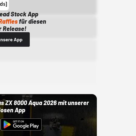
Dead Stock App
Raffles
für diesen
 Release!
 unsere App
as ZX 8000 Aqua 2026 mit unserer
losen App