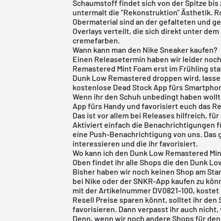
Schaumstoff findet sich von der Spitze b
untermalt die "Rekonstruktion" Ästhetik.
Obermaterial sind an der gefalteten und 
Overlays verteilt, die sich direkt unter de
cremefarben.
Wann kann man den Nike Sneaker kaufen?
Einen Releasetermin haben wir leider noch
Remastered Mint Foam erst im Frühling sta
Dunk Low Remastered droppen wird, lassen
kostenlose Dead Stock App
fürs Smartpho
Wenn ihr den Schuh unbedingt haben wollt
App
fürs Handy und favorisiert euch das Re
Das ist vor allem bei Releases hilfreich, fü
Aktiviert einfach die Benachrichtigungen f
eine Push-Benachrichtigung von uns. Das gi
interessieren und die ihr favorisiert.
Wo kann ich den Dunk Low Remastered Mint
Oben findet ihr alle Shops die den Dunk 
Bisher haben wir noch keinen Shop am Star
bei Nike oder der SNKR-App kaufen zu kö
mit der Artikelnummer DV0821-100, kostet 
Resell Preise sparen könnt, solltet ihr den
favorisieren. Dann verpasst ihr auch nicht
Denn, wenn wir noch andere Shops für de