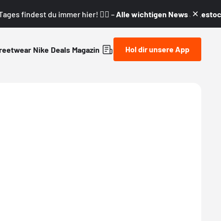
ages findest du immer hier! 👇🏼 –
Alle wichtigen News & Restock
Hol dir unsere App
reetwear
Nike
Deals
Magazin