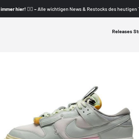
mmer hier! 👇🏼 –
Alle wichtigen News & Restocks des heutigen T
Releases
St