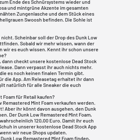
is zum Ende des Schnürsystems wieder und
 Rosa und mintgrüne Akzente im gesamten
genähten Zungenlasche und dem Stück eines
m hellgrauen Swoosh befinden. Die Sohle ist
 nicht. Scheinbar soll der Drop des Dunk Low
ttfinden. Sobald wir mehr wissen, wann der
 wir es euch wissen. Kennt ihr schon unsere
ne?
, dann checkt unsere
kostenlose Dead Stock
lease. Dann verpasst ihr auch nichts mehr.
r die es noch keinen finalen Termin gibt.
ür die App. Am Releasetag erhaltet ihr dann
lt natürlich für alle Sneaker die euch
 Foam für Retail kaufen?
Low Remastered Mint Foam verkaufen werden.
t! Aber ihr könnt davon ausgehen, den
Dunk
nnen. Der Dunk Low Remastered Mint Foam,
wahrscheinlich 120,00 Euro. Damit ihr euch
 Schuh in unserer
kostenlose Dead Stock App
, wenn wir neue Shops updaten.
n Dunk Low Remastered Mint Foam finden,