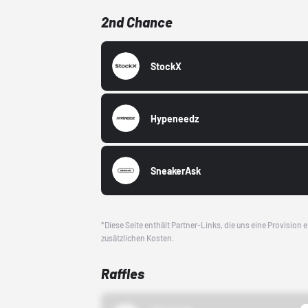
2nd Chance
StockX
Hypeneedz
SneakerAsk
*Diese Seite enthält Partner-Links, die uns eine Provision
zusätzlichen Kosten.
Raffles