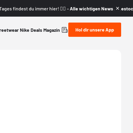
ages findest du immer hier! 👇🏼 –
Alle wichtigen News & Restock
Hol dir unsere App
reetwear
Nike
Deals
Magazin