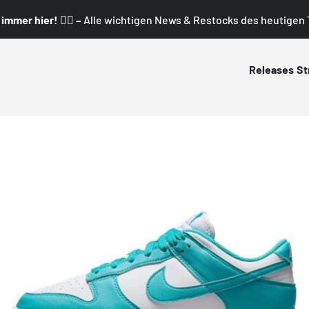
mmer hier! 👇🏼 –
Alle wichtigen News & Restocks des heutigen T
Releases
St