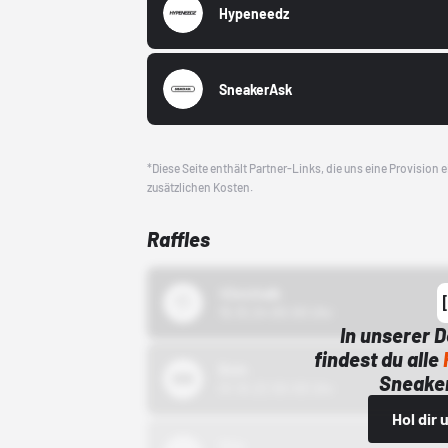
Hypeneedz
SneakerAsk
*Diese Seite enthält Partner-Links, die uns eine Provision
zusätzlichen Kosten.
Raffles
43einhalb
15.10.24 00:00 Uhr
In unserer 
findest du alle
Bstn
Sneaker
01.10.22 00:00 Uhr
Hol dir
Nike