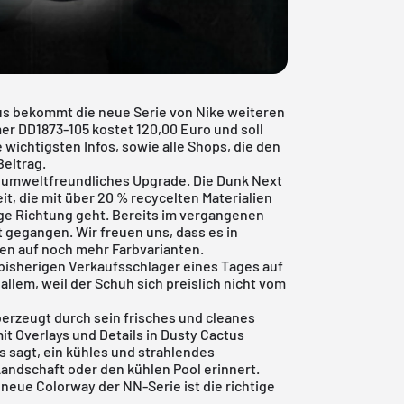
us bekommt die neue Serie von Nike weiteren
r DD1873-105 kostet 120,00 Euro und soll
 wichtigsten Infos, sowie alle Shops, die den
Beitrag.
 umweltfreundliches Upgrade. Die
Dunk
Next
t, die mit über 20 % recycelten Materialien
tige Richtung geht. Bereits im vergangenen
t gegangen. Wir freuen uns, dass es in
fen auf noch mehr Farbvarianten.
bisherigen Verkaufsschlager eines Tages auf
allem, weil der Schuh sich preislich nicht vom
erzeugt durch sein frisches und cleanes
mit Overlays und Details in Dusty Cactus
ts sagt, ein kühles und strahlendes
 Landschaft oder den kühlen Pool erinnert.
 neue Colorway der NN-Serie ist die richtige