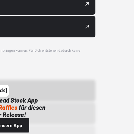
 einbringen können. Für Dich entstehen dadurch keine
Dead Stock App
Raffles
für diesen
 Release!
 unsere App