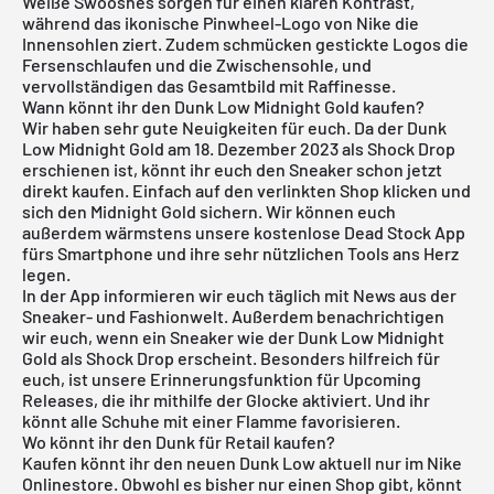
Weiße Swooshes sorgen für einen klaren Kontrast,
während das ikonische Pinwheel-Logo von Nike die
Innensohlen ziert. Zudem schmücken gestickte Logos die
Fersenschlaufen und die Zwischensohle, und
vervollständigen das Gesamtbild mit Raffinesse.
Wann könnt ihr den Dunk Low Midnight Gold kaufen?
Wir haben sehr gute Neuigkeiten für euch. Da der Dunk
Low Midnight Gold am 18. Dezember 2023 als Shock Drop
erschienen ist, könnt ihr euch den Sneaker schon jetzt
direkt kaufen. Einfach auf den verlinkten Shop klicken und
sich den Midnight Gold sichern. Wir können euch
außerdem wärmstens unsere kostenlose Dead Stock App
fürs Smartphone und ihre sehr nützlichen Tools ans Herz
legen.
In der App informieren wir euch täglich mit News aus der
Sneaker- und Fashionwelt. Außerdem benachrichtigen
wir euch, wenn ein Sneaker wie der Dunk Low Midnight
Gold als Shock Drop erscheint. Besonders hilfreich für
euch, ist unsere Erinnerungsfunktion für
Upcoming
Releases
, die ihr mithilfe der Glocke aktiviert. Und ihr
könnt alle Schuhe mit einer Flamme favorisieren.
Wo könnt ihr den Dunk für Retail kaufen?
Kaufen könnt ihr den neuen Dunk Low aktuell nur im Nike
Onlinestore. Obwohl es bisher nur einen Shop gibt, könnt