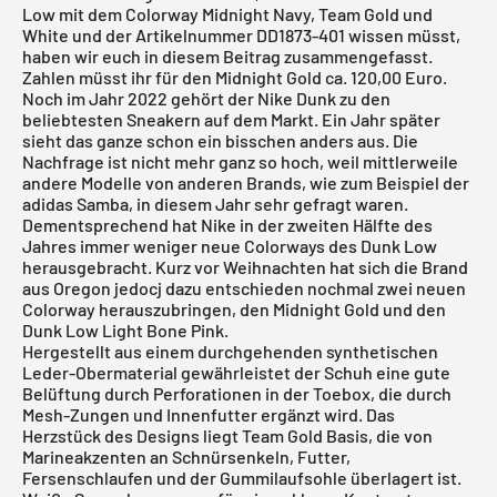
Low mit dem Colorway Midnight Navy, Team Gold und
White und der Artikelnummer DD1873-401 wissen müsst,
haben wir euch in diesem Beitrag zusammengefasst.
Zahlen müsst ihr für den Midnight Gold ca. 120,00 Euro.
Noch im Jahr 2022 gehört der
Nike Dunk
zu den
beliebtesten Sneakern auf dem Markt. Ein Jahr später
sieht das ganze schon ein bisschen anders aus. Die
Nachfrage ist nicht mehr ganz so hoch, weil mittlerweile
andere Modelle von anderen Brands, wie zum Beispiel der
adidas Samba, in diesem Jahr sehr gefragt waren.
Dementsprechend hat Nike in der zweiten Hälfte des
Jahres immer weniger neue Colorways des Dunk Low
herausgebracht. Kurz vor Weihnachten hat sich die Brand
aus Oregon jedocj dazu entschieden nochmal zwei neuen
Colorway herauszubringen, den Midnight Gold und den
Dunk Low Light Bone Pink
.
Hergestellt aus einem durchgehenden synthetischen
Leder-Obermaterial gewährleistet der Schuh eine gute
Belüftung durch Perforationen in der Toebox, die durch
Mesh-Zungen und Innenfutter ergänzt wird. Das
Herzstück des Designs liegt Team Gold Basis, die von
Marineakzenten an Schnürsenkeln, Futter,
Fersenschlaufen und der Gummilaufsohle überlagert ist.