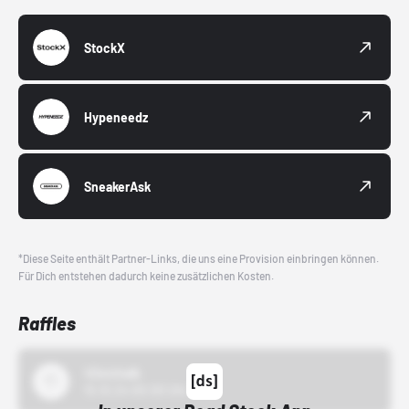
StockX
Hypeneedz
SneakerAsk
*Diese Seite enthält Partner-Links, die uns eine Provision einbringen können.
Für Dich entstehen dadurch keine zusätzlichen Kosten.
Raffles
43einhalb
15.10.24 00:00 Uhr