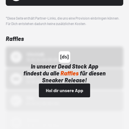
*Diese Seite enthält Partner-Links, die uns eine Provision einbringen können.
Für Dich entstehen dadurch keine zusätzlichen Kosten.
Raffles
43einhalb
15.10.24 00:00 Uhr
In unserer Dead Stock App
findest du alle
Raffles
für diesen
Bstn
Sneaker Release!
01.10.22 00:00 Uhr
Hol dir unsere App
Nike
01.10.22 00:00 Uhr
Adidas
01.10.22 00:00 Uhr