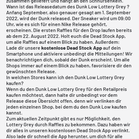
zusammen geliefert und hängt an den Schnürsenkeln.
Wann ist das Releasedatum des Dunk Low Lottery Grey ?
Anfang September, also genauer gesagt am 1. September
2022, wird der Dunk released. Der Sneaker wird um 09:00
Uhr, wie es sich für einen Nike Release gehört,
erscheinen. Die ersten Raffles für den Drop laufen bereits
ab dem 22. August 2022. Holt euch die Dead Stock App,
um alle Raffles auf einem Blick zu haben. Außerdem:
Lade dir unsere
kostenlose Dead Stock App
auf dein
Smartphone und aktiviere unbedingt die Mitteilungen! Wir
benachrichtigen dich, sobald der Dunk erscheint. Um alle
Shops immer auf einem Blick zu haben, favorisiere dir den
gewünschten Release.
In welchen Stores kann ich den Dunk Low Lottery Grey
kaufen?
Wenn du den Dunk Low Lottery Grey für den Retailpreis
kaufen möchtest, dann halte dir unbedingt vor dem
Release diese Übersicht offen, denn wir verlinken dir
jeden einzelnen Shop, bei dem du den Dunk Low kaufen
kannst.
Zum aktuellen Zeitpunkt gibt es nur Möglichkeit, den
Lottery Grey durch Raffles zu bekommen. Dazu haben wir
dir alles in unseren
kostenlosen Dead Stock App
verlinkt.
Also lade dir schnell die App herunter, um dich für alle