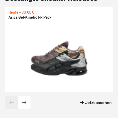
Heute - 00:00 Uhr
H
Asics Gel-Kinetic FR Pack
N
Jetzt ansehen