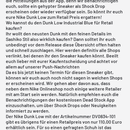
die Mitteilungen aus der App, denn wir benachrichtigen
euch, sollte ein gehypter Sneaker als Shock Drop
erscheinen oder wieder verfügbar sein. So könnt ihr euch
eure Nike Dunk Low zum Retail Preis ergattern!
Wo kannst du den Dunk Low Industrial Blue für Retail
kaufen?
Ihr wollt den neusten Dunk mit den feinen Details im
Sashiko Stil also wirklich kaufen? Dann solltet ihr euch
unbedingt vor dem Release diese Übersicht offen halten
und schnell zuschlagen. Hier werden definitiv alle Shops
verlinkt, bei denen ihr den Sneaker kaufen könnt. Beeilt
euch lieber mit eurer Kaufentscheidung und achtet vor
allem auf unserer Push-Nachrichten
Da es bis jetzt keinen Termin für diesen Sneaker gibt,
können wir euch auch noch nicht sagen in welchen Shops
er erscheinen wird. Wir gehen aber davon aus, dass
neben dem Nike Onlineshop noch einige weitere Retailer
mit am Start sein werden. Natürlich empfehlen euch die
Benachrichtigungen der kostenlosen Dead Stock App
einzuschalten, um über Shock Drops oder Neuigkeiten
informiert zu werden.
Der Nike Dunk Low mit der Artikelnummer DV0834-101
gibt es übrigens für einen Retailpreis von nur 110,00 Euro
erhältlich sein. Für so einen gefragten Schuh ist das