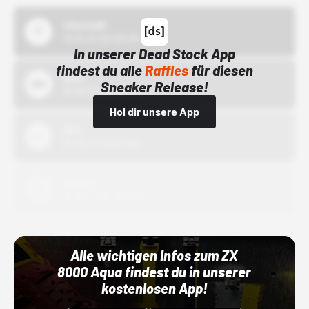
43einhalb
15.10.24 00:00 Uhr
In unserer Dead Stock App
findest du alle
Raffles
für diesen
Bstn
Sneaker Release!
01.10.22 00:00 Uhr
Hol dir unsere App
Nike
01.10.22 00:00 Uhr
Adidas
01.10.22 00:00 Uhr
Alle wichtigen Infos zum ZX
8000 Aqua findest du in unserer
kostenlosen App!