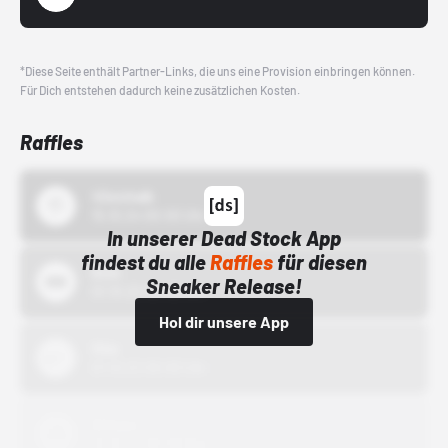
*Diese Seite enthält Partner-Links, die uns eine Provision einbringen können.
Für Dich entstehen dadurch keine zusätzlichen Kosten.
Raffles
43einhalb
15.10.24 00:00 Uhr
In unserer Dead Stock App
findest du alle
Raffles
für diesen
Bstn
Sneaker Release!
01.10.22 00:00 Uhr
Hol dir unsere App
Nike
01.10.22 00:00 Uhr
Adidas
01.10.22 00:00 Uhr