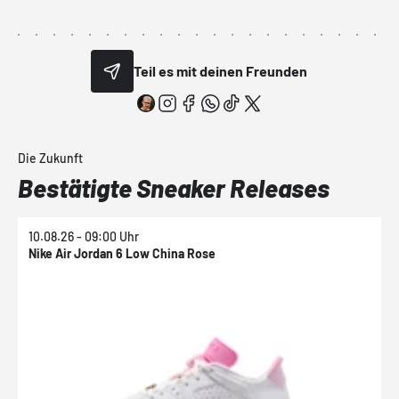
Teil es mit deinen Freunden
Die Zukunft
Bestätigte Sneaker Releases
10.08.26 - 09:00 Uhr
1
Nike Air Jordan 6 Low China Rose
N