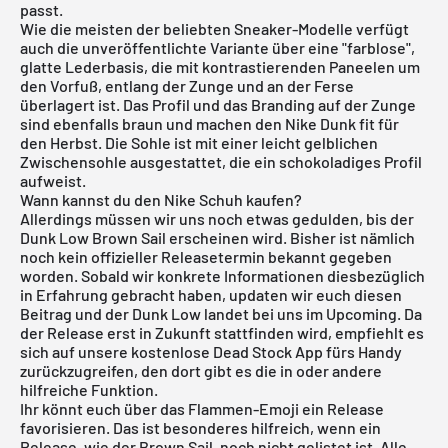
passt.
Wie die meisten der beliebten Sneaker-Modelle verfügt
auch die unveröffentlichte Variante über eine "farblose",
glatte Lederbasis, die mit kontrastierenden Paneelen um
den Vorfuß, entlang der Zunge und an der Ferse
überlagert ist. Das Profil und das Branding auf der Zunge
sind ebenfalls braun und machen den Nike Dunk fit für
den Herbst. Die Sohle ist mit einer leicht gelblichen
Zwischensohle ausgestattet, die ein schokoladiges Profil
aufweist.
Wann kannst du den Nike Schuh kaufen?
Allerdings müssen wir uns noch etwas gedulden, bis der
Dunk Low Brown Sail erscheinen wird. Bisher ist nämlich
noch kein offizieller Releasetermin bekannt gegeben
worden. Sobald wir konkrete Informationen diesbezüglich
in Erfahrung gebracht haben, updaten wir euch diesen
Beitrag und der Dunk Low landet bei uns im Upcoming. Da
der Release erst in Zukunft stattfinden wird, empfiehlt es
sich auf unsere
kostenlose Dead Stock App
fürs Handy
zurückzugreifen, den dort gibt es die in oder andere
hilfreiche Funktion.
Ihr könnt euch über das Flammen-Emoji ein Release
favorisieren. Das ist besonderes hilfreich, wenn ein
Release, wie der Brown Sail, noch nicht gelistet ist. Alle