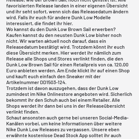
favorisierten Release landen in einer eigenen Übersicht
und ihr seht sofort, wenn sich das Releasedatum ändern
wird. Falls ihr euch für andere Dunk Low Modelle
interessiert, die findet ihr
hier
.
Wo kannst du den Dunk Low Brown Sail erwerben?
Kaufen kannst du den neusten Dunk Low bisher noch
nicht. Wir warten aktuell noch darauf, dass ein
Releasedatum bestätigt wird. Trotzdem könnt ihr euch
diese Übersicht merken. Hier werdet ihr nämlich zum
Release alle Shops und Stores verlinkt finden, die den
Dunk Low Brown Sail für einen Retailpreis von ca. 120,00
Euro anbieten werden. Am Ende klickt ihr auf einen Shop
und kauft euch einfach den Sneaker mit der
Artikelnummer DD1503-124.
Trotzdem ist davon auszugehen, dass der Dunk Low
zumindest im Nike Onlinestore angeboten wird. Sicherlich
bekommt ihr den Schuh auch bei einem Retailer. Alle
Shops werdet ihr dann bei uns in der
Releaseübersicht
verlinkt finden.
Schaut ansonsten auch gerne bei unseren Social-Media-
Kanälen vorbei, um keine Informationen über weitere
Nike Dunk Low Releases zu verpassen. Unsere eben
erwähnte
kostenlose Dead Stock App
solltet ihr auch