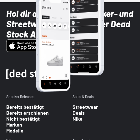
Hol dir die neuesten Sneaker- und
Streetwear-Brands mit der Dead
Stock App
Sneaker Releases
Sales & Deals
Bereits bestätigt
Streetwear
Bereits erschienen
Deals
Nicht bestätigt
Nike
Marken
Modelle