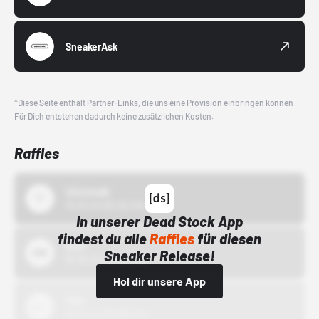
SneakerAsk
*Diese Seite enthält Partner-Links, die uns eine Provision einbringen können.
Für Dich entstehen dadurch keine zusätzlichen Kosten.
Raffles
43einhalb
15.10.24 00:00 Uhr
In unserer Dead Stock App
findest du alle
Raffles
für diesen
Bstn
Sneaker Release!
01.10.22 00:00 Uhr
Hol dir unsere App
Nike
01.10.22 00:00 Uhr