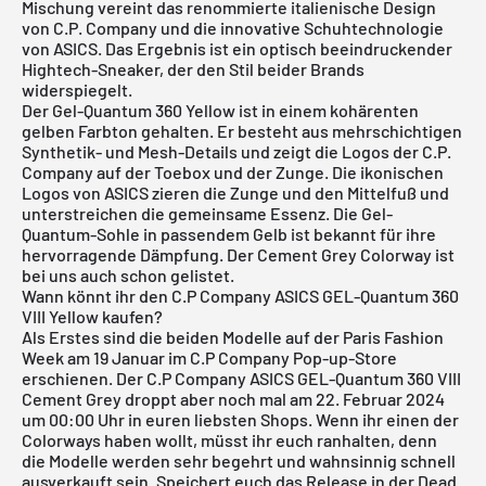
Mischung vereint das renommierte italienische Design
von C.P. Company und die innovative Schuhtechnologie
von
ASICS
. Das Ergebnis ist ein optisch beeindruckender
Hightech-Sneaker, der den Stil beider Brands
widerspiegelt.
Der Gel-Quantum 360 Yellow ist in einem kohärenten
gelben Farbton gehalten. Er besteht aus mehrschichtigen
Synthetik- und Mesh-Details und zeigt die Logos der C.P.
Company auf der Toebox und der Zunge. Die ikonischen
Logos von ASICS zieren die Zunge und den Mittelfuß und
unterstreichen die gemeinsame Essenz. Die Gel-
Quantum-Sohle in passendem Gelb ist bekannt für ihre
hervorragende Dämpfung. Der
Cement Grey Colorway
ist
bei uns auch schon gelistet.
Wann könnt ihr den C.P Company ASICS GEL-Quantum 360
VIII Yellow kaufen?
Als Erstes sind die beiden Modelle auf der Paris Fashion
Week am 19 Januar im C.P Company Pop-up-Store
erschienen. Der C.P Company ASICS GEL-Quantum 360 VIII
Cement Grey droppt aber noch mal am 22. Februar 2024
um 00:00 Uhr in euren liebsten Shops. Wenn ihr einen der
Colorways haben wollt, müsst ihr euch ranhalten, denn
die Modelle werden sehr begehrt und wahnsinnig schnell
ausverkauft sein. Speichert euch das Release in der
Dead