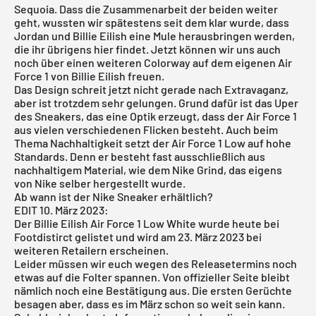
Sequoia
. Dass die Zusammenarbeit der beiden weiter
geht, wussten wir spätestens seit dem klar wurde, dass
Jordan und Billie Eilish eine Mule herausbringen werden,
die ihr übrigens
hier
findet. Jetzt können wir uns auch
noch über einen weiteren Colorway auf dem eigenen Air
Force 1 von Billie Eilish freuen.
Das Design schreit jetzt nicht gerade nach Extravaganz,
aber ist trotzdem sehr gelungen. Grund dafür ist das Uper
des Sneakers, das eine Optik erzeugt, dass der Air Force 1
aus vielen verschiedenen Flicken besteht. Auch beim
Thema Nachhaltigkeit setzt der Air Force 1 Low auf hohe
Standards. Denn er besteht fast ausschließlich aus
nachhaltigem Material, wie dem Nike Grind, das eigens
von Nike selber hergestellt wurde.
Ab wann ist der Nike Sneaker erhältlich?
EDIT 10. März 2023:
Der Billie Eilish Air Force 1 Low White wurde heute bei
Footdistirct gelistet und wird am 23. März 2023 bei
weiteren Retailern erscheinen.
Leider müssen wir euch wegen des Releasetermins noch
etwas auf die Folter spannen. Von offizieller Seite bleibt
nämlich noch eine Bestätigung aus. Die ersten Gerüchte
besagen aber, dass es im März schon so weit sein kann.