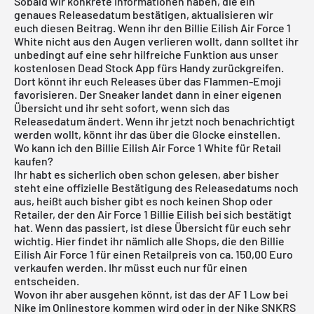
Sobald wir konkrete Informationen haben, die ein
genaues Releasedatum bestätigen, aktualisieren wir
euch diesen Beitrag. Wenn ihr den Billie Eilish Air Force 1
White nicht aus den Augen verlieren wollt, dann solltet ihr
unbedingt auf eine sehr hilfreiche Funktion aus unser
kostenlosen Dead Stock App
fürs Handy zurückgreifen.
Dort könnt ihr euch Releases über das Flammen-Emoji
favorisieren. Der Sneaker landet dann in einer eigenen
Übersicht und ihr seht sofort, wenn sich das
Releasedatum ändert. Wenn ihr jetzt noch benachrichtigt
werden wollt, könnt ihr das über die Glocke einstellen.
Wo kann ich den Billie Eilish Air Force 1 White für Retail
kaufen?
Ihr habt es sicherlich oben schon gelesen, aber bisher
steht eine offizielle Bestätigung des Releasedatums noch
aus, heißt auch bisher gibt es noch keinen Shop oder
Retailer, der den Air Force 1 Billie Eilish bei sich bestätigt
hat. Wenn das passiert, ist diese Übersicht für euch sehr
wichtig. Hier findet ihr nämlich alle Shops, die den Billie
Eilish Air Force 1 für einen Retailpreis von ca. 150,00 Euro
verkaufen werden. Ihr müsst euch nur für einen
entscheiden.
Wovon ihr aber ausgehen könnt, ist das der AF 1 Low bei
Nike im Onlinestore
kommen wird oder in der Nike SNKRS