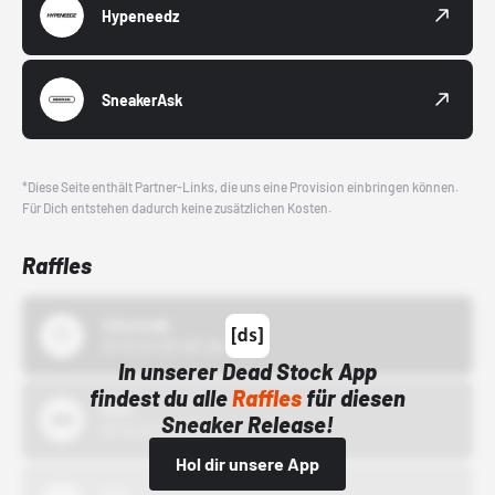
Hypeneedz
SneakerAsk
*Diese Seite enthält Partner-Links, die uns eine Provision einbringen können.
Für Dich entstehen dadurch keine zusätzlichen Kosten.
Raffles
43einhalb
15.10.24 00:00 Uhr
In unserer Dead Stock App
findest du alle
Raffles
für diesen
Bstn
Sneaker Release!
01.10.22 00:00 Uhr
Hol dir unsere App
Nike