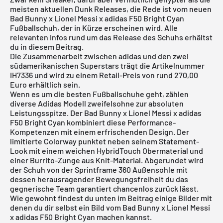
meisten aktuellen Dunk Releases, die Rede ist vom neuen
Bad Bunny x Lionel Messi x adidas F50 Bright Cyan
Fußballschuh, der in Kürze erscheinen wird. Alle
relevanten Infos rund um das Release des Schuhs erhältst
du in diesem Beitrag.
Die Zusammenarbeit zwischen adidas und den zwei
südamerikanischen Superstars trägt die Artikelnummer
IH7336 und wird zu einem Retail-Preis von rund 270,00
Euro erhältlich sein.
Wenn es um die besten Fußballschuhe geht, zählen
diverse
Adidas Modell
zweifelsohne zur absoluten
Leistungsspitze. Der Bad Bunny x Lionel Messi x adidas
F50 Bright Cyan kombiniert diese Performance-
Kompetenzen mit einem erfrischenden Design. Der
limitierte Colorway punktet neben seinem Statement-
Look mit einem weichen HybridTouch Obermaterial und
einer Burrito-Zunge aus Knit-Material. Abgerundet wird
der Schuh von der Sprintframe 360 Außensohle mit
dessen herausragender Bewegungsfreiheit du das
gegnerische Team garantiert chancenlos zurück lässt.
Wie gewohnt findest du unten im Beitrag einige Bilder mit
denen du dir selbst ein Bild vom Bad Bunny x Lionel Messi
x adidas F50 Bright Cyan machen kannst.