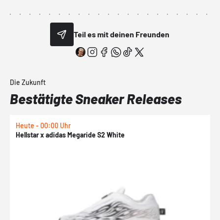
Teil es mit deinen Freunden
Die Zukunft
Bestätigte Sneaker Releases
Heute - 00:00 Uhr
H
Hellstar x adidas Megaride S2 White
N