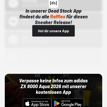
43einhalb
15.10.24 00:00 Uhr
In unserer Dead Stock App
findest du alle
Raffles
für diesen
Bstn
Sneaker Release!
01.10.22 00:00 Uhr
Hol dir unsere App
Nike
01.10.22 00:00 Uhr
Adidas
01.10.22 00:00 Uhr
Verpasse keine Infos zum adidas
ZX 8000 Aqua 2026 mit unserer
kostenlosen App