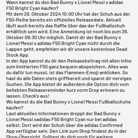
Wann kannst du den Bad Bunny x Lionel Messi x adidas
F50 Bright Cyan kaufen?
Mit dem 26. Oktober 2024 10:00 Uhr hat der Schuh aus der
F50-Reihe
bereits ein offizielles Releasedate. Aktuell
läuft auch bereits das Raffle über das der Fußballschuh
erhältlich sein wird. Eine Anmeldung ist noch bis zum 26.
Oktober 09:30 Uhr möglich. Damit dir der Bad Bunny x
Lionel Messi x adidas F50 Bright Cyan nicht durch die
Lappen geht, empfehlen wir dir unsere kostenlose
Dead
Stock App
.
In der App kannst du dir den Releasebeitrag mit allen Infos
zum limitierten F50 ganz bequem abspeichern. Alles was
du dafür tun musst, ist das Flammen-Emoji anklicken. So
hast du alle Daten stets griffbereit und sparst dir nerviges
Suchen. Die App bietet dir außerdem die Option dich vom
beliebten Releasereminder kurz vorm Drop erinnern zu
lassen. Check's aus!
Wo kannst du die Bad Bunny x Lionel Messi Fußballschuhe
kaufen?
Laut aktuellen Informationen droppt der Bad Bunny x
Lionel Messi xadidas F50 Bright Cyan nur bei adidas
selbst. Dort wird der Schuh über die adidas Confirmed
App verfügbar sein. Den Link zum Shop findest du in der
Shop-Übersicht. Solltest du dich noch für weitere