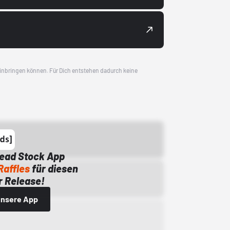
 einbringen können. Für Dich entstehen dadurch keine
Dead Stock App
Raffles
für diesen
 Release!
 unsere App