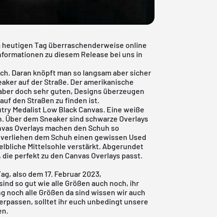
am heutigen Tag überraschenderweise online
nformationen zu diesem Release bei uns in
ich. Daran knöpft man so langsam aber sicher
aker auf der Straße. Der amerikanische
 aber doch sehr guten, Designs überzeugen
auf den Straßen zu finden ist.
try Medalist Low Black Canvas. Eine weiße
uh. Über dem Sneaker sind schwarze Overlays
anvas Overlays machen den Schuh so
s verliehen dem Schuh einen gewissen Used
elbliche Mittelsohle verstärkt. Abgerundet
 die perfekt zu den Canvas Overlays passt.
ag, also dem 17. Februar 2023,
ind so gut wie alle Größen auch noch, ihr
ng noch alle Größen da sind wissen wir auch
erpassen, solltet ihr euch unbedingt unsere
en.