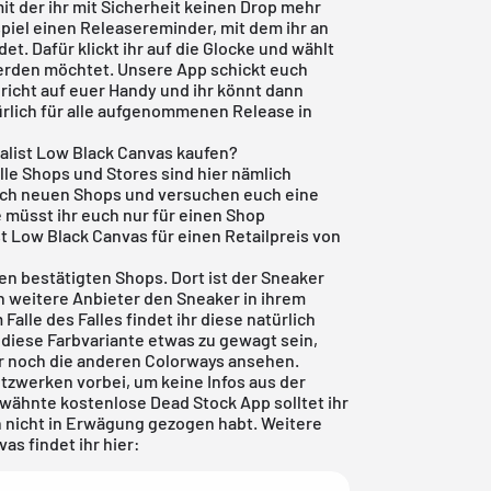
it der ihr mit Sicherheit keinen Drop mehr
piel einen Releasereminder, mit dem ihr an
. Dafür klickt ihr auf die Glocke und wählt
werden möchtet. Unsere App schickt euch
icht auf euer Handy und ihr könnt dann
türlich für alle aufgenommenen Release in
alist Low Black Canvas kaufen?
Alle Shops und Stores sind hier nämlich
 nach neuen Shops und versuchen euch eine
müsst ihr euch nur für einen Shop
t Low Black Canvas für einen Retailpreis von
den bestätigten Shops. Dort ist der Sneaker
 weitere Anbieter den Sneaker in ihrem
 Falle des Falles findet ihr diese natürlich
h diese Farbvariante etwas zu gewagt sein,
r
noch die anderen Colorways ansehen.
tzwerken vorbei, um keine Infos aus der
erwähnte
kostenlose Dead Stock App
solltet ihr
h nicht in Erwägung gezogen habt. Weitere
s findet ihr hier: