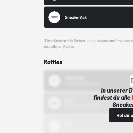
SneakerAsk
*Diese Seite enthält Partner-Links, die uns eine Provision
zusätzlichen Kosten.
Raffles
43einhalb
15.10.24 00:00 Uhr
In unserer 
findest du alle
Bstn
Sneaker
01.10.22 00:00 Uhr
Hol dir
Nike
01.10.22 00:00 Uhr