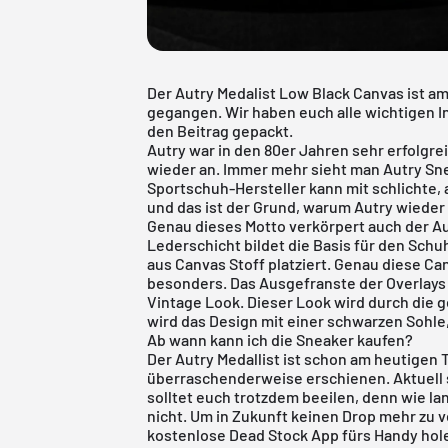
Der Autry Medalist Low Black Canvas ist 
gegangen. Wir haben euch alle wichtigen I
den Beitrag gepackt.
Autry war in den 80er Jahren sehr erfolgre
wieder an. Immer mehr sieht man Autry Sne
Sportschuh-Hersteller kann mit schlichte,
und das ist der Grund, warum Autry wieder 
Genau dieses Motto verkörpert auch der Au
Lederschicht bildet die Basis für den Sch
aus Canvas Stoff platziert. Genau diese C
besonders. Das Ausgefranste der Overlay
Vintage Look. Dieser Look wird durch die g
wird das Design mit einer schwarzen Sohle,
Ab wann kann ich die Sneaker kaufen?
Der Autry Medallist ist schon am heutigen T
überraschenderweise erschienen. Aktuell s
solltet euch trotzdem beeilen, denn wie la
nicht. Um in Zukunft keinen Drop mehr zu v
kostenlose Dead Stock App
fürs Handy hol