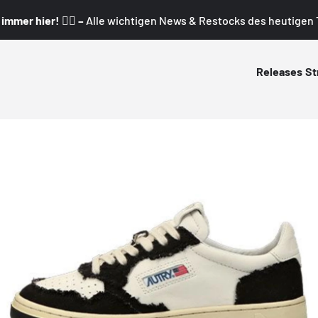
mmer hier! 👇🏼 –
Alle wichtigen News & Restocks des heutigen T
Releases
St