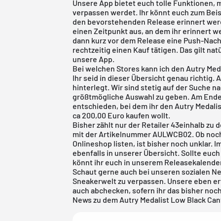
Unsere App bietet euch tolle Funktionen, m
verpassen werdet. Ihr könnt euch zum Beis
den bevorstehenden Release erinnert werdet
einen Zeitpunkt aus, an dem ihr erinnert 
dann kurz vor dem Release eine Push-Nachr
rechtzeitig einen Kauf tätigen. Das gilt na
unsere App.
Bei welchen Stores kann ich den Autry Med
Ihr seid in dieser Übersicht genau richtig. 
hinterlegt. Wir sind stetig auf der Suche
größtmögliche Auswahl zu geben. Am Ende 
entschieden, bei dem ihr den Autry Medalis
ca 200,00 Euro kaufen wollt.
Bisher zählt nur der Retailer 43einhalb zu 
mit der Artikelnummer AULWCB02. Ob noch
Onlineshop listen, ist bisher noch unklar. Im
ebenfalls in unserer Übersicht. Sollte euc
könnt ihr euch in unserem
Releasekalende
Schaut gerne auch bei unseren sozialen Ne
Sneakerwelt zu verpassen. Unsere eben 
auch abchecken, sofern ihr das bisher noc
News zu dem Autry Medalist Low Black Canva