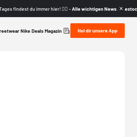
ages findest du immer hier! 👇🏼 –
Alle wichtigen News & Restock
Hol dir unsere App
reetwear
Nike
Deals
Magazin