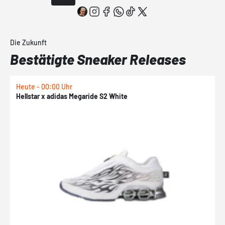
Die Zukunft
Bestätigte Sneaker Releases
Heute - 00:00 Uhr
H
Hellstar x adidas Megaride S2 White
N