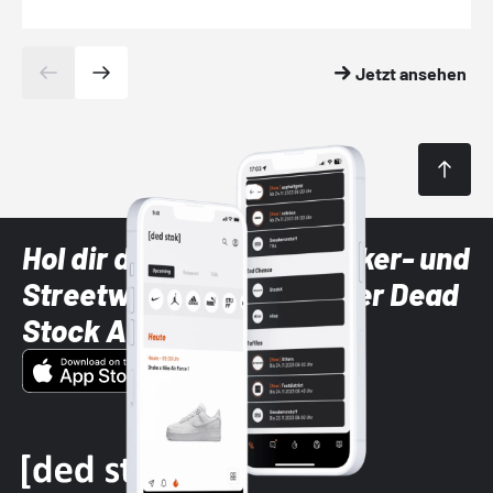
Jetzt ansehen
Hol dir die neuesten Sneaker- und
Streetwear-Brands mit der Dead
Stock App