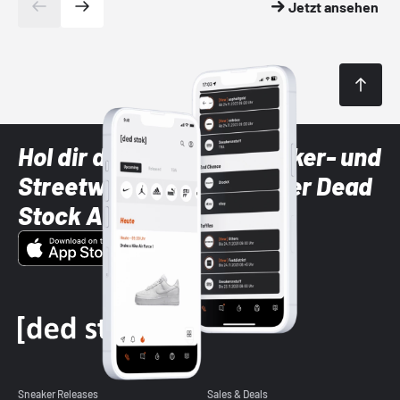
Jetzt ansehen
Hol dir die neuesten Sneaker- und
Streetwear-Brands mit der Dead
Stock App
Sneaker Releases
Sales & Deals