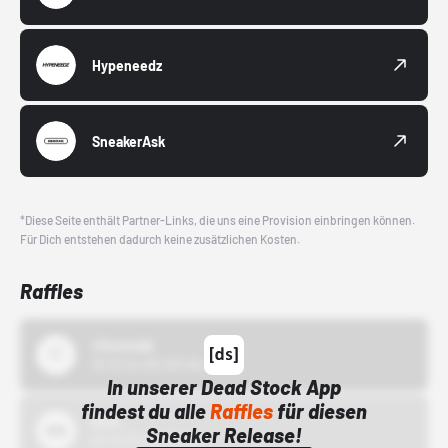
Hypeneedz
SneakerAsk
*Diese Seite enthält Partner-Links, die uns eine Provision einbringen können.
Für Dich entstehen dadurch keine zusätzlichen Kosten.
Raffles
43einhalb
15.10.24 00:00 Uhr
In unserer Dead Stock App
findest du alle
Raffles
für diesen
Bstn
Sneaker Release!
01.10.22 00:00 Uhr