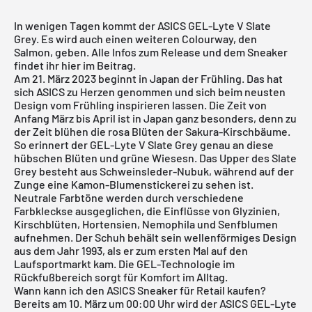
In wenigen Tagen kommt der ASICS GEL-Lyte V Slate
Grey. Es wird auch einen weiteren Colourway, den
Salmon, geben. Alle Infos zum Release und dem Sneaker
findet ihr hier im Beitrag.
Am 21. März 2023 beginnt in Japan der Frühling. Das hat
sich ASICS zu Herzen genommen und sich beim neusten
Design vom Frühling inspirieren lassen. Die Zeit von
Anfang März bis April ist in Japan ganz besonders, denn zu
der Zeit blühen die rosa Blüten der Sakura-Kirschbäume.
So erinnert der GEL-Lyte V Slate Grey genau an diese
hübschen Blüten und grüne Wiesesn. Das Upper des Slate
Grey besteht aus Schweinsleder-Nubuk, während auf der
Zunge eine Kamon-Blumenstickerei zu sehen ist.
Neutrale Farbtöne werden durch verschiedene
Farbkleckse ausgeglichen, die Einflüsse von Glyzinien,
Kirschblüten, Hortensien, Nemophila und Senfblumen
aufnehmen. Der Schuh behält sein wellenförmiges Design
aus dem Jahr 1993, als er zum ersten Mal auf den
Laufsportmarkt kam. Die GEL-Technologie im
Rückfußbereich sorgt für Komfort im Alltag.
Wann kann ich den ASICS Sneaker für Retail kaufen?
Bereits am 10. März um 00:00 Uhr wird der ASICS GEL-Lyte