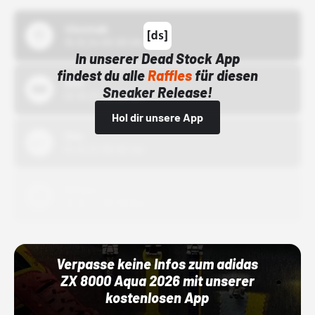
43einhalb
15.10.24 00:00 Uhr
In unserer Dead Stock App
findest du alle
Raffles
für diesen
Bstn
Sneaker Release!
01.10.22 00:00 Uhr
Hol dir unsere App
Nike
01.10.22 00:00 Uhr
Adidas
01.10.22 00:00 Uhr
Verpasse keine Infos zum adidas
ZX 8000 Aqua 2026 mit unserer
kostenlosen App