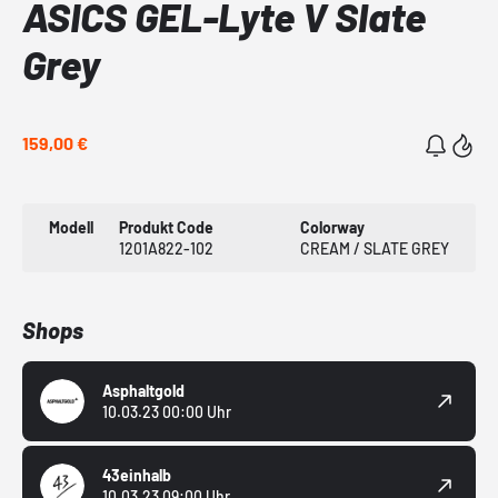
ASICS GEL-Lyte V Slate
Grey
159,00 €
Modell
Produkt Code
Colorway
1201A822-102
CREAM / SLATE GREY
Shops
Asphaltgold
10.03.23 00:00 Uhr
43einhalb
10.03.23 09:00 Uhr