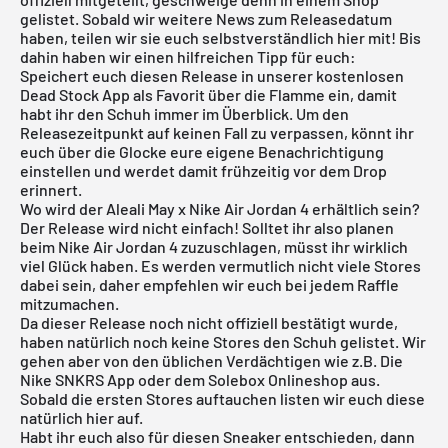
gelistet. Sobald wir weitere News zum Releasedatum
haben, teilen wir sie euch selbstverständlich hier mit! Bis
dahin haben wir einen hilfreichen Tipp für euch:
Speichert euch diesen Release in unserer
kostenlosen
Dead Stock App
als Favorit über die Flamme ein, damit
habt ihr den Schuh immer im Überblick. Um den
Releasezeitpunkt auf keinen Fall zu verpassen, könnt ihr
euch über die Glocke eure eigene Benachrichtigung
einstellen und werdet damit frühzeitig vor dem Drop
erinnert.
Wo wird der Aleali May x Nike Air Jordan 4 erhältlich sein?
Der Release wird nicht einfach! Solltet ihr also planen
beim Nike
Air Jordan
4 zuzuschlagen, müsst ihr wirklich
viel Glück haben. Es werden vermutlich nicht viele Stores
dabei sein, daher empfehlen wir euch bei jedem Raffle
mitzumachen.
Da dieser Release noch nicht offiziell bestätigt wurde,
haben natürlich noch keine Stores den Schuh gelistet. Wir
gehen aber von den üblichen Verdächtigen wie z.B. Die
Nike SNKRS App
oder dem
Solebox Onlineshop
aus.
Sobald die ersten Stores auftauchen listen wir euch diese
natürlich hier auf.
Habt ihr euch also für diesen Sneaker entschieden, dann