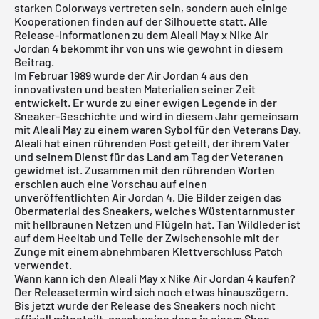
starken Colorways vertreten sein, sondern auch einige
Kooperationen finden auf der Silhouette statt. Alle
Release-Informationen zu dem Aleali May x Nike Air
Jordan 4 bekommt ihr von uns wie gewohnt in diesem
Beitrag.
Im Februar 1989 wurde der
Air Jordan
4 aus den
innovativsten und besten Materialien seiner Zeit
entwickelt. Er wurde zu einer ewigen Legende in der
Sneaker-Geschichte und wird in diesem Jahr gemeinsam
mit Aleali May zu einem waren Sybol für den Veterans Day.
Aleali hat einen rührenden Post geteilt, der ihrem Vater
und seinem Dienst für das Land am Tag der Veteranen
gewidmet ist. Zusammen mit den rührenden Worten
erschien auch eine Vorschau auf einen
unveröffentlichten Air Jordan 4. Die Bilder zeigen das
Obermaterial des Sneakers, welches Wüstentarnmuster
mit hellbraunen Netzen und Flügeln hat. Tan Wildleder ist
auf dem Heeltab und Teile der Zwischensohle mit der
Zunge mit einem abnehmbaren Klettverschluss Patch
verwendet.
Wann kann ich den Aleali May x Nike Air Jordan 4 kaufen?
Der Releasetermin wird sich noch etwas hinauszögern.
Bis jetzt wurde der Release des Sneakers noch nicht
offiziell mitgeteilt, geschweige denn in einem Shop