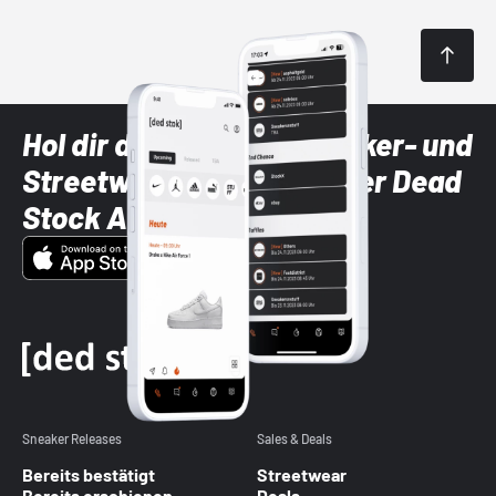
Hol dir die neuesten Sneaker- und
Streetwear-Brands mit der Dead
Stock App
Sneaker Releases
Sales & Deals
Bereits bestätigt
Streetwear
Bereits erschienen
Deals