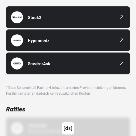
StockX
Hypeneedz
SneakerAsk
*Diese Seite enthält Partner-Links, die uns eine Provision einbringen können.
Für Dich entstehen dadurch keine zusätzlichen Kosten.
Raffles
43einhalb
15.10.24 00:00 Uhr