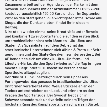
Zusammenarbeit auf der Agenda von der Marke mit dem
Swoosh. Der Sneaker mit der Artikelnummer FD2627-200
kostet voraussichtlich 130,00 Euro und soll im September
2023 an den Start gehen. Alle wichtigsten Infos, sowie alle
Shops, die den Dunk anbieten, findet ihr in diesem
Beitrag.
Nike stellt wieder einmal seine Kreativität unter Beweis
und kombiniert zwei Sportarten, die auf den ersten Blick
unterschiedlicher nicht sein könnten – Jiu-Jitsu und
Skaten. Als Spezialisten auf dem Gebiet hat das
amerikanische Unternehmen sich Albino & Preto zur Seite
genommen und den Skate-Sneaker neu interpretiert. Bei
AP handelt es sich um eine Jiu-Jitsu-Uniform- und
Lifestyle-Marke, die den Sport wieder auf die Map bringen
möchte. Gegründet 2011, macht sie verschiedene
Sportlooks alltagstauglich.
Der
Nike SB Dunk
überzeugt durch sein Upper aus
Perlengewebe, das genauso in brasilianischen Jiu-Jitsu-
Uniformen verarbeitet wird. Weiße Stickereien an der
Toebox unterstreichen den Look und erinnern an den
Kragen der Sportanzüge. Der Swoosh hebt sich in
Schwarz besonders ab und verleiht seinem Träger den
höchsten Rang des Kampfsports, den schwarzen Gürtel.