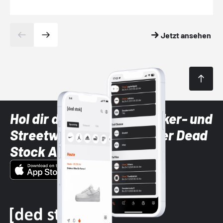
Jetzt ansehen
Hol dir die neuesten Sneaker- und
Streetwear-Brands mit der Dead
Stock App