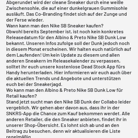
Abgerundet wird der cleane Sneaker durch eine weiße
Zwischensohle, die auf einer dunkelgrauen Gummisohle
ausläuft. Das Co-Branding findet sich auf der Zunge und
der Ferse wieder.
Wann kann man den Nike SB Sneaker kaufen?
Obwohl bereits September ist, ist noch kein konkretes
Releasedatum für den Albino & Preto Nike SB Dunk Low
bekannt. Unseren Infos zufolge soll der Dunk jedoch noch
in diesem Monat erscheinen. Wir halten euch natürlich auf
dem Laufenden! Um kein Update zu diesem und allen
anderen Sneakern im
Releasekalender
zu verpassen,
solltet ihr euch unsere
kostenlose Dead Stock App
fürs
Handy herunterladen. Hier informieren wir euch auch über
die aktuellen Trends und Angebote und unterstützen
euch bei der Sneakerjagd.
Wo kann man den Albino & Preto Nike SB Dunk Low für
Retail kaufen?
Stand jetzt sucht man den
Nike SB Dunk
der Collabo leider
vergeblich. Wir gehen aber davon aus, dass ihr in der
SNKRS
-App die Chance zum Kauf bekommen werdet. Alle
anderen Retailer, die den Sneaker anbieten, findet ihr in
unserer Shop-Übersicht. Es lohnt sich ab und an den
Beitrag zu besuchen, denn wir aktualisieren die Liste
regelmäßig.