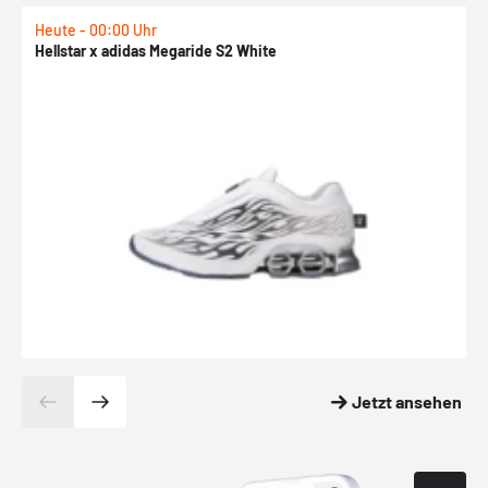
Heute - 00:00 Uhr
H
Hellstar x adidas Megaride S2 White
N
Jetzt ansehen