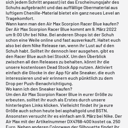
sich jedem Schritt anpasst) ist das Erscheinungsjahr des
Schuhs aufgebracht und das auffällige Obermaterial aus
luftigem Chenille-Material bietet ein ganz neues Level an
Tragekomfort.
Wann kann man den Air Max Scorpion Racer Blue kaufen?
Der Air Max Scorpion Racer Blue kommt am 9. März 2022
um 9:00 Uhr bei
Nike
. Bei anderen Shops ist der Schuh
schon eine Weile online und fast ausverkauft. Haltet euch
also bei dem Nike Release ran, wenn ihr Lust auf d den
Schuh habt. Solltet ihr dennoch leer ausgehen, gibt es
den
Racer Blue
auch bei
StockX
. Um den Überblick
zwischen all den Releases zu behalten, könnt ihr die
unsere
kostenlosen Dead Stock App
nutzen. Aktiviert
einfach die Glocke in der App für alle Sneaker, die euch
interessieren und wir erinnern euch pünktlich zu dem
Drop per Push-Benachrichtigung.
Wo kann ich den Sneaker kaufen?
Um den Air Max Scorpion Racer Blue in eurer Größe zu
erbeuten, solltet ihr euch als Erstes durch unsere
hinterlegten Links klicken. Vielleicht findet ihr ja eure
Größe auch schon heute bei
asphaltgold
und
BSTN
.
Ansonsten versucht ihr es einfach am 9. März bei
Nike
. Der
Air Max mit der Artikelnummer DX4768-400 kostet ca. 250
Euro. Neben anderen
Colorways der Silhouette
findet ihr