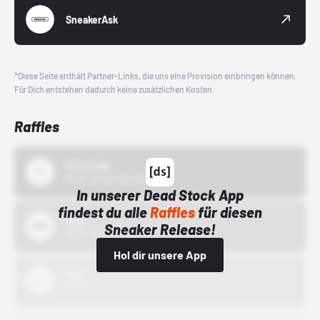
SneakerAsk
*Diese Seite enthält Partner-Links, die uns eine Provision einbringen können.
Für Dich entstehen dadurch keine zusätzlichen Kosten.
Raffles
43einhalb
15.10.24 00:00 Uhr
In unserer Dead Stock App
findest du alle
Raffles
für diesen
Bstn
Sneaker Release!
01.10.22 00:00 Uhr
Hol dir unsere App
Nike
01.10.22 00:00 Uhr