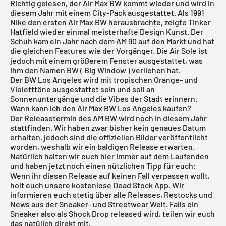
Richtig gelesen, der Air Max BW kommt wieder und wird in
diesem Jahr mit einem City-Pack ausgestattet. Als 1991
Nike den ersten Air Max BW herausbrachte, zeigte Tinker
Hatfield wieder einmal meisterhafte Design Kunst. Der
Schuh kam ein Jahr nach dem AM 90 auf den Markt und hat
die gleichen Features wie der Vorgänger. Die Air Sole ist
jedoch mit einem größerem Fenster ausgestattet, was
ihm den Namen BW ( Big Window ) verliehen hat.
Der BW Los Angeles wird mit tropischen Orange- und
Violetttöne ausgestattet sein und soll an
Sonnenuntergänge und die Vibes der Stadt erinnern.
Wann kann ich den Air Max BW Los Angeles kaufen?
Der Releasetermin des AM BW wird noch in diesem Jahr
stattfinden. Wir haben zwar bisher kein genaues Datum
erhalten, jedoch sind die offiziellen Bilder veröffentlicht
worden, weshalb wir ein baldigen Release erwarten.
Natürlich halten wir euch hier immer auf dem Laufenden
und haben jetzt noch einen nützlichen Tipp für euch:
Wenn ihr diesen Release auf keinen Fall verpassen wollt,
holt euch unsere
kostenlose Dead Stock App
. Wir
informieren euch stetig über alle Releases, Restocks und
News aus der Sneaker- und Streetwear Welt. Falls ein
Sneaker also als Shock Drop released wird, teilen wir euch
das natülich direkt mit.