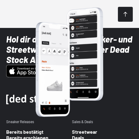
Hol dir die neuesten Sneaker- und
Streetwear-Brands mit der Dead
Stock App
Sneaker Releases
Sales & Deals
Bereits bestätigt
Streetwear
Bereits erschienen
Deals