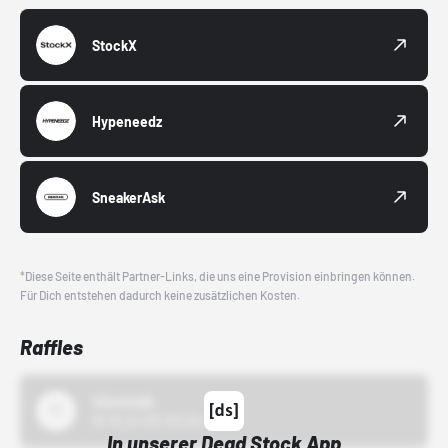
StockX
Hypeneedz
SneakerAsk
*Diese Seite enthält Partner-Links, die uns eine Provision einbringen können.
Für Dich entstehen dadurch keine zusätzlichen Kosten.
Raffles
43einhalb
15.10.24 00:00 Uhr
In unserer Dead Stock App