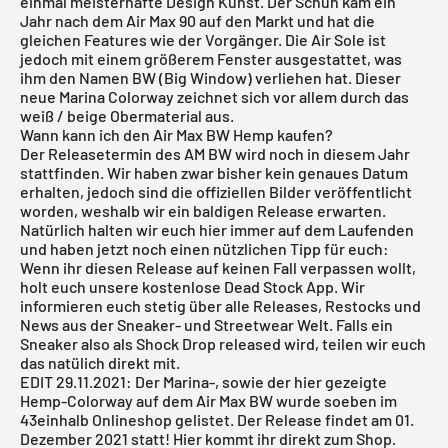
einmal meisterhafte Design Kunst. Der Schuh kam ein
Jahr nach dem
Air Max 90
auf den Markt und hat die
gleichen Features wie der Vorgänger. Die Air Sole ist
jedoch mit einem größerem Fenster ausgestattet, was
ihm den Namen BW (Big Window) verliehen hat. Dieser
neue Marina Colorway zeichnet sich vor allem durch das
weiß / beige Obermaterial aus.
Wann kann ich den Air Max BW Hemp kaufen?
Der Releasetermin des AM BW wird noch in diesem Jahr
stattfinden. Wir haben zwar bisher kein genaues Datum
erhalten, jedoch sind die offiziellen Bilder veröffentlicht
worden, weshalb wir ein baldigen Release erwarten.
Natürlich halten wir euch hier immer auf dem Laufenden
und haben jetzt noch einen nützlichen Tipp für euch:
Wenn ihr diesen Release auf keinen Fall verpassen wollt,
holt euch unsere
kostenlose Dead Stock App
. Wir
informieren euch stetig über alle Releases, Restocks und
News aus der Sneaker- und Streetwear Welt. Falls ein
Sneaker also als Shock Drop released wird, teilen wir euch
das natülich direkt mit.
EDIT 29.11.2021: Der Marina-, sowie der hier gezeigte
Hemp-Colorway auf dem Air Max BW wurde soeben im
43einhalb Onlineshop gelistet. Der Release findet am 01.
Dezember 2021 statt! Hier kommt ihr
direkt zum Shop
.