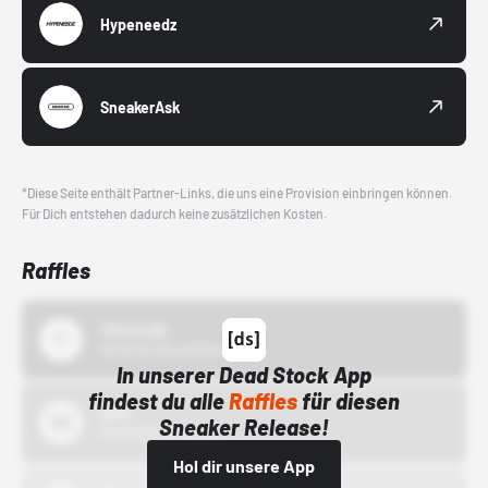
Hypeneedz
SneakerAsk
*Diese Seite enthält Partner-Links, die uns eine Provision einbringen können.
Für Dich entstehen dadurch keine zusätzlichen Kosten.
Raffles
43einhalb
15.10.24 00:00 Uhr
In unserer Dead Stock App
findest du alle
Raffles
für diesen
Bstn
Sneaker Release!
01.10.22 00:00 Uhr
Hol dir unsere App