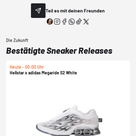
Teil es mit deinen Freunden
Die Zukunft
Bestätigte Sneaker Releases
Heute - 00:00 Uhr
H
Hellstar x adidas Megaride S2 White
N