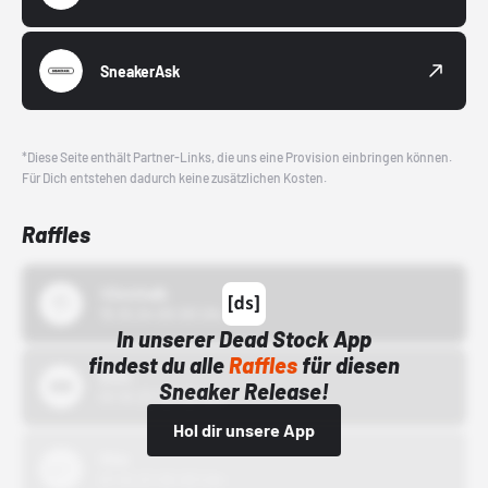
SneakerAsk
*Diese Seite enthält Partner-Links, die uns eine Provision einbringen können.
Für Dich entstehen dadurch keine zusätzlichen Kosten.
Raffles
43einhalb
15.10.24 00:00 Uhr
In unserer Dead Stock App
findest du alle
Raffles
für diesen
Bstn
Sneaker Release!
01.10.22 00:00 Uhr
Hol dir unsere App
Nike
01.10.22 00:00 Uhr