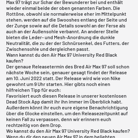
Max 97 trägt zur Schar der Bewunderer bei und enthält
wieder einmal beide der oben genannten Farben. Die
Rottöne, obwohl sie normalerweise eher im Mittelpunkt
stehen, werden auf die Swooshes entlang der Seite und
der Zunge sowie auf die Details sowohl an der Ferse als
auch an der Außensohle verbannt. An anderer Stelle
bieten die Leder- und Mesh-Anordnung die dunkle
Neutralität, die zu der der Schnürsenkel, des Futters, der
Zwischensohle und dergleichen passt.
Wann kannst du den Air Max 97 University Red Black
kaufen?
Der genaue Releasetermin des Bred
Air Max
97 soll schon
nächste Woche sein, genauer gesagt findet der Release
am 10. Juni 2022 statt. Der Release wird wie von Nike
gewohnt um 9 Uhr starten. Hier gibts noch einen
hilfreichen Tipp für euch:
Favorisiert euch diesen Release in unserer
kostenlosen
Dead Stock App
damit ihr ihn immer im Überblick habt.
Außerdem könnt ihr euch eure eigene Benachrichtigung
über die Glocke einstellen, um den Releasezeitpunkt auf
keinen Fall zu verpassen, denn wir erinnern euch
rechtzeitig von dem Drop.
Wo kannst du den Air Max 97 University Red Black kaufen?
Wenn du dir den neuen Air Max 97 in dem beliebten