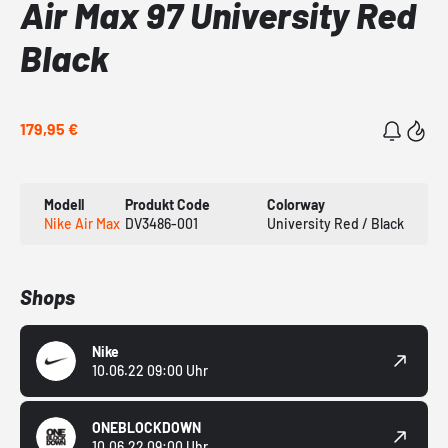
Air Max 97 University Red
Black
179,95 €
Modell
Produkt Code
Colorway
Nike Air Max
DV3486-001
University Red / Black
Shops
Nike
10.06.22 09:00 Uhr
ONEBLOCKDOWN
10.06.22 09:00 Uhr